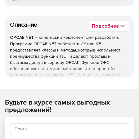
Описание
Подробнее
OPCAE.NET
– клиентский компонент для разработки.
Программа OPCAE.NET работает в C# или VB,
предоставляет классы и методы, которые используют
преимущества функций .NET и делают простым и
быстрым доступ к серверу OPCAE. Функции OPC
обеспечиваются теми же методами, что и простой в
использовании интерфейс .NET. Специальные мастера
могут создавать проекты приложений и добавлять классы
с помощью миниатюрного клиента OPCAE, который
подключается к серверу OPCAE и показывает все
события.
Будьте в курсе самых выгодных
Другим преимуществом OPCAE.NET является наличие
предложений!
тестового сервера моделирования и нескольких
образцов клиентов, представленных в виде исходного
кода на C# и VB. Клиент EventView обрабатывает широкий
спектр сигналов тревоги. Обращение OPCAE может быть
добавлено в любое приложение Windows Form путем