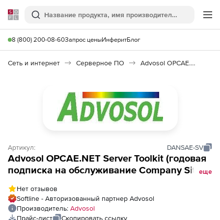
Softline
Поиск
Ме
8 (800) 200-08-60
Запрос цены
Инферит
Блог
Сеть и интернет
Серверное ПО
Advosol OPCAE.NET
Артикул:
DANSAE-SV
Advosol OPCAE.NET Server Toolkit (годовая
подписка на обслуживание Company Site),
еще
Лицензия Standard
Нет отзывов
Softline - Авторизованный партнер Advosol
Производитель:
Advosol
Прайс-лист
Скопировать ссылку