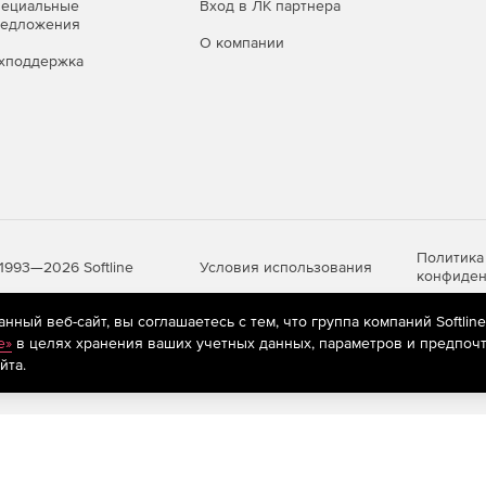
пециальные
Вход в ЛК партнера
редложения
О компании
хподдержка
Политика
Условия использования
1993—2026 Softline
конфиден
ный веб-сайт, вы соглашаетесь с тем, что группа компаний Softlin
e»
в целях хранения ваших учетных данных, параметров и предпочт
яются
рекомендательные технологии
(информационные технологии п
йта.
предпочтениям пользователей сети «Интернет», находящихся на те