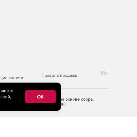
14+
Правила продажи
циальности
e может
OK
ений,
редоставления информации на основе сбора,
рритории Российской Федерации)