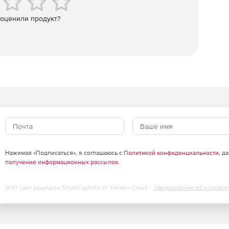
 оценили продукт?
ктов.
.
Нажимая «Подписаться», я соглашаюсь с
Политикой конфиденциальности
, д
у на 90 дней.
получение информационных рассылок
.
Этот сайт защищен SmartCaptcha от Yandex Cloud -
Уведомление об условия