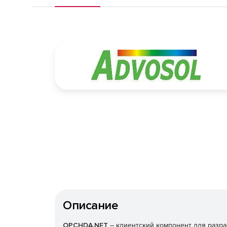
Описание
OPCHDA.NET
– клиентский компонент для разр