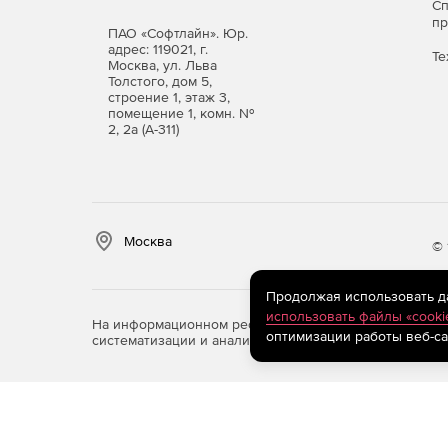
С
п
ПАО «Софтлайн». Юр.
адрес: 119021, г.
Те
Москва, ул. Льва
Толстого, дом 5,
строение 1, этаж 3,
помещение 1, комн. №
2, 2а (А-311)
Москва
© 
Продолжая использовать дан
использовать файлы «cooki
На информационном ресурсе store.softline.ru примен
оптимизации работы веб-са
систематизации и анализа сведений, относящихся к 