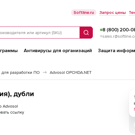
Softline.ru
Запрос цены
Те
8 (800) 200-0
Поиск
sales.r@softline.
ограммы
Антивирусы для организаций
Защита информ
 для разработки ПО
Advosol OPCHDA.NET
я), дубли
р Advosol
вать ссылку