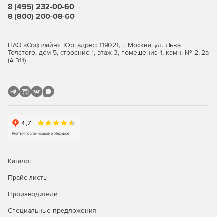
необходимости непосредственного
8 (495) 232-00-60
пользовательского запроса. В приложениях ASP.NET
8 (800) 200-08-60
привязка работает вместе с функцией ASP.NET
DataBind.
ПАО «Софтлайн». Юр. адрес: 119021, г. Москва, ул. Льва
Поддержка просмотра
– классы BrowseTree
Толстого, дом 5, строение 1, этаж 3, помещение 1, комн. № 2, 2а
(А-311)
отвечают за просмотр сервера и демонстрацию/
выбор в Windows Forms/WPF TreeView элементов
управления.
Конструктор списков
– инструмент ListBuilder
представляет собой интерактивное определение
перечня запросов к XMLDA. Кодирование сводится к
минимуму. Сложные приложения могут быть
реализованы с помощью нескольких строк кода, если
ListBuilder и DataBind (привязка данных) совмещены.
Каталог
Подписки DataBind
– XMLDA.NET V2 предлагает
Прайс-листы
дополнительные методы минимизации и дальнейшего
упрощения кода приложения. Подписки DataBind
Производители
устраняют необходимость для пользователя
управлять запросами сервера.
Специальные предложения