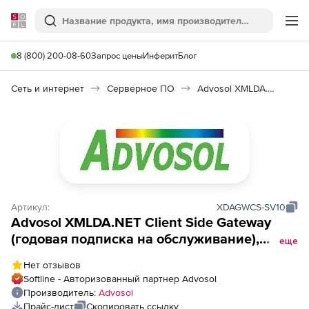
Softline
Поиск
Ме
8 (800) 200-08-60
Запрос цены
Инферит
Блог
Сеть и интернет
Серверное ПО
Advosol XMLDA.NET
Артикул:
XDAGWCS-SV10
Advosol XMLDA.NET Client Side Gateway
(годовая подписка на обслуживание),
еще
Пакет лицензий для 10 рабочих мест
Нет отзывов
Softline - Авторизованный партнер Advosol
Производитель:
Advosol
Прайс-лист
Скопировать ссылку