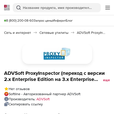
Softline
Поиск
Ме
8 (800) 200-08-60
Запрос цены
Инферит
Блог
Сеть и интернет
Сетевые утилиты
ADVSoft ProxyInspector
ADVSoft ProxyInspector (переход с версии
2.x Enterprise Edition на 3.x Enterprise
еще
Edition ), + 3 года бесплатных обновлений
Нет отзывов
Softline - Авторизованный партнер ADVSoft
Производитель:
ADVSoft
Скопировать ссылку