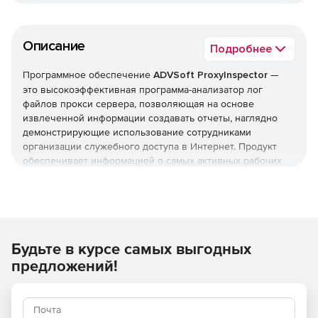
Описание
Подробнее
Программное обеспечение
ADVSoft ProxyInspector
—
это высокоэффективная программа-анализатор лог
файлов прокси сервера, позволяющая на основе
извлеченной информации создавать отчеты, наглядно
демонстрирующие использование сотрудниками
организации служебного доступа в Интернет. Продукт
обеспечивает информацией о самых активных рабочих
станциях и пользователях, о том, какие ресурсы они
посещают, о скачанных файлах, а также об общем
распределении трафика по сайтам, протоколам, дням
недели и времени суток и многом другом. Высокая
скорость работы ProxyInspector сохраняется даже при
Будьте в курсе самых выгодных
больших объемах лог-файлов.
Ключевые возможности ProxyInspector 3.х:
предложений!
Работа на любом компьютере в локальной сети
Широкий выбор отчетов