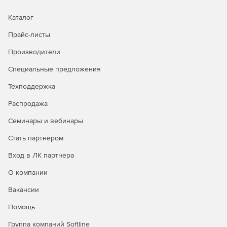
ProxyInspector 3.0 включает 1 год бесплатных обновлений
и технической поддержки, а так же упраздняется
Каталог
лицензирование по количеству пользователей.
Прайс-листы
Ключевые изменения и новые функции ProxyInspector
Производители
3.0
Специальные предложения
Полностью переработанный интерфейс.
Техподдержка
Новая, более быстрая и стабильная, локальная база
Распродажа
данных.
Семинары и вебинары
Полностью переработана обработка протоколов.
Стать партнером
Добавлена возможность создавать отчеты по
Вход в ЛК партнера
подсетям.
О компании
Доработан экспорт отчетов в Microsoft Excel и
добавлен экспорт в PDF.
Вакансии
Помощь
Расширенные возможности фильтрации и
подстановки на этапе импорта лог файлов.
Группа компаний Softline