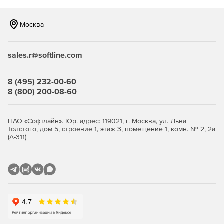
Cisco IronPort/Web Security Appliance
Москва
Kerio Control
Microsoft Forefront Threat Management Gateway
sales.r@softline.com
Kerio WinRoute Firewall
8 (495) 232-00-60
Qbik WinGate
8 (800) 200-08-60
Squid.
ПАО «Софтлайн». Юр. адрес: 119021, г. Москва, ул. Льва
EProxy/EServ
Толстого, дом 5, строение 1, этаж 3, помещение 1, комн. № 2, 2а
(А-311)
Ositis WinProxy
Cisco ASA
Новая версия
ProxyInspector 3.0
– лучшее на
сегодняшний день программное решение для анализа
использования корпоративного доступа в интернет.