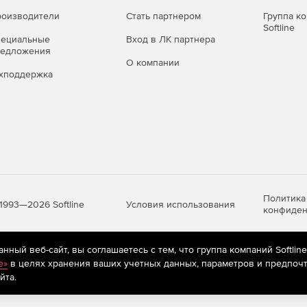
оизводители
Стать партнером
Группа к
Softline
пециальные
Вход в ЛК партнера
редложения
О компании
хподдержка
отчетов;
Политика
Условия использования
1993—2026 Softline
конфиден
ный веб-сайт, вы соглашаетесь с тем, что группа компаний Softlin
яются
рекомендательные технологии
(информационные технологии п
e»
в целях хранения ваших учетных данных, параметров и предпочт
предпочтениям пользователей сети «Интернет», находящихся на те
йта.