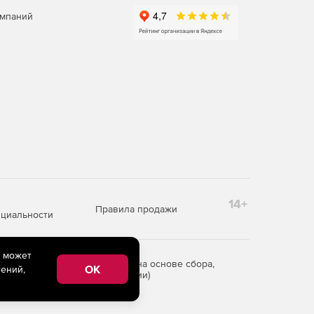
омпаний
14+
Правила продажи
циальности
e может
редоставления информации на основе сбора,
OK
ений,
рритории Российской Федерации)