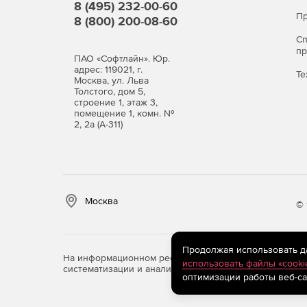
8 (495) 232-00-60
Пр
8 (800) 200-08-60
экспорт отчетов в HTML;
С
печать из встроенного HTML браузера;
п
ПАО «Софтлайн». Юр.
адрес: 119021, г.
Те
экспорт отчетов в Microsoft Excel;
Москва, ул. Льва
Толстого, дом 5,
строение 1, этаж 3,
средства автоматизации импорта и создания 
помещение 1, комн. №
2, 2а (А-311)
отправка отчетов по электронной почте.
Системные требования:
Москва
© 
Pentium II 300 CPU или выше.
128 Mб оперативной памяти или больше.
Продолжая использовать дан
На информационном ресурсе store.softline.ru примен
использовать файлы «cooki
систематизации и анализа сведений, относящихся к 
Windows 98/ME/NT 4.0/2000/XP/2003.
оптимизации работы веб-са