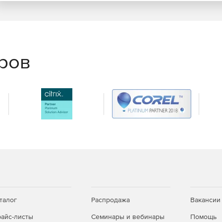
ctive
и программы для анализа интернет-трафика
емя администратора и быстро развернуть
шения эффективности использования интернет в вашей
еров
й почты;
мацией выбранный Вами сотрудник;
нным почтовым адресам;
интервале.
талог
Распродажа
Вакансии
айс-листы
Семинары и вебинары
Помощь