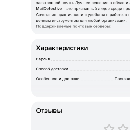
электронной почты. Лучшее решение в области 
MailDetective
– это признанный лидер среди про
Сочетание практичности и удобства в работе, а
ценным инструментом для любой организации.
Поддерживаемые почтовые серверы:
Microsoft Exchange Server 5.5.
Характеристики
Microsoft Exchange Server 2000.
Версия
Microsoft Exchange Server 2003.
Способ доставки
Microsoft Exchange Server 2007.
Особенности доставки
Поставк
Microsoft Exchange Server 2013.
Alt-N MDaemon 5.x-14.x.
Kerio Mail Server.
Отзывы
Merak Mail Server 7.x/8.x.