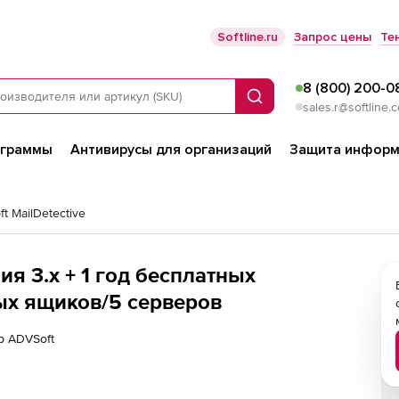
Softline.ru
Запрос цены
Те
8 (800) 200-0
Поиск
sales.r@softline.
ограммы
Антивирусы для организаций
Защита информ
t MailDetective
ия 3.x + 1 год бесплатных
ых ящиков/5 серверов
р ADVSoft