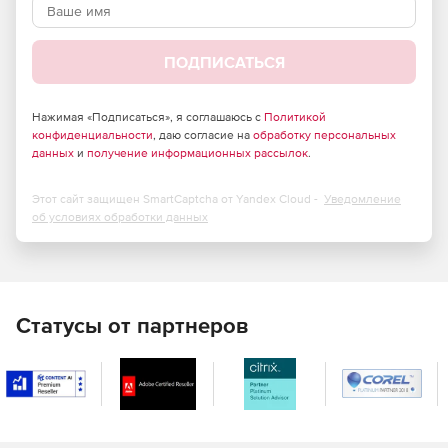
Поддерживает материнские платы ATX, Micro-ATX и
Mini-ITX
ПОДПИСАТЬСЯ
Быстрый и легкий доступ к входам 3.0 USB x 1 и 2.0
USB x 2, HD-аудиовыходу и порту для подключения
Нажимая «Подписаться», я соглашаюсь с
Политикой
микрофона, а также к кнопкам power (питание) и reset
конфиденциальности
, даю согласие на
обработку персональных
данных
и
получение информационных рассылок
.
(сброс).
Этот сайт защищен SmartCaptcha от Yandex Cloud -
Уведомление
об условиях обработки данных
Статусы от партнеров