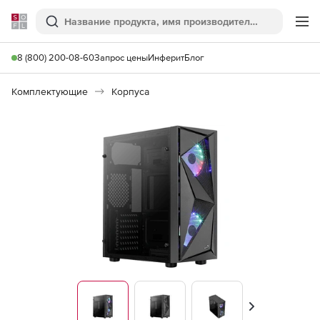
Softline
Поиск
Ме
8 (800) 200-08-60
Запрос цены
Инферит
Блог
Комплектующие
Корпуса
Вперед