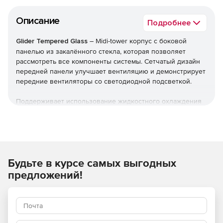
Описание
Подробнее
Glider
Tempered
Glass
– Midi-tower корпус c боковой
панелью из закалённого стекла, которая позволяет
рассмотреть все компоненты системы. Сетчатый дизайн
передней панели улучшает вентиляцию и демонстрирует
передние вентиляторы со светодиодной подсветкой.
Поддерживает использование жидкостного охлаждения
в передней и задней части корпуса. Для максимально
эффективного охлаждения компонентов поддерживается
установка вентиляторов на передней и задней панелях
корпуса.
Будьте в курсе самых выгодных
Особенности:
предложений!
Максимальная высота системы охлаждения
процессора – 157 мм
Поддержка видеокарт премиум-класса длиной до 325
мм