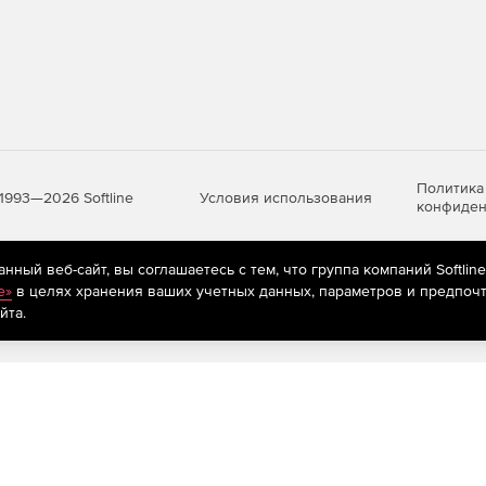
Политика
Условия использования
1993—2026 Softline
конфиден
ный веб-сайт, вы соглашаетесь с тем, что группа компаний Softlin
яются
рекомендательные технологии
(информационные технологии п
e»
в целях хранения ваших учетных данных, параметров и предпочт
предпочтениям пользователей сети «Интернет», находящихся на те
йта.