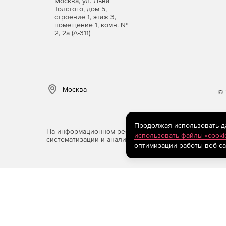
Москва, ул. Льва
Толстого, дом 5,
строение 1, этаж 3,
помещение 1, комн. №
2, 2а (А-311)
Москва
© 
Продолжая использовать дан
На информационном ресурсе store.softline.ru примен
использовать файлы «cooki
систематизации и анализа сведений, относящихся к 
оптимизации работы веб-са