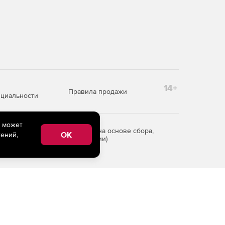
14+
Правила продажи
циальности
e может
редоставления информации на основе сбора,
OK
ений,
рритории Российской Федерации)