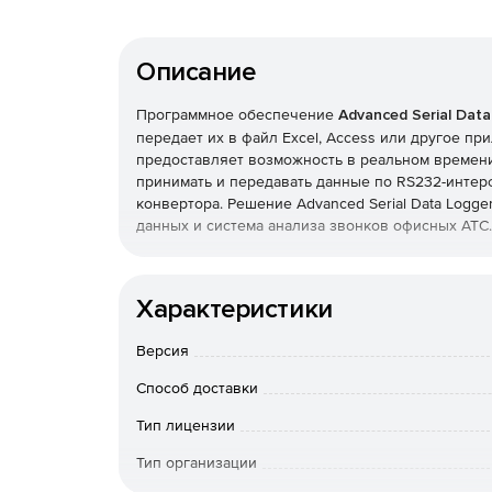
Описание
Программное обеспечение
Advanced Serial Dat
передает их в файл Excel, Access или другое пр
предоставляет возможность в реальном времени 
принимать и передавать данные по RS232-интер
конвертора. Решение Advanced Serial Data Logg
данных и система анализа звонков офисных АТС.
Ключевые особенности:
Характеристики
Возможность записи данных с нескольких п
Версия
Возможность гибкой настройки параметро
Способ доставки
количество бит данных и стоповых битов, а
Тип лицензии
Поддержка устройств RS-485.
Тип организации