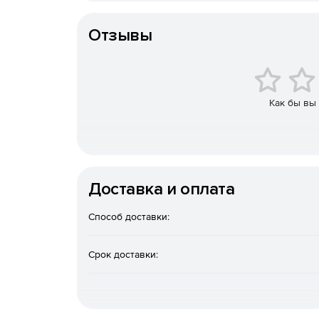
Режим наблюдателя (sniffer mode)
позволяе
Операционная система
передаваемых между внешним устройством и
Отзывы
Прием произвольных данных.
Программа мож
двоичные данные.
Расширенные возможности записи в файл.
без каких-либо изменений в файл. Новый ло
Как бы вы
дате и времени, данным, размеру и т. д.).
Модули запроса данных.
Advanced Serial Da
внешним устройствам по протоколам ASCII (
Serial Data Logger может использоваться как
Доставка и оплата
Модули обработки данных
позволяют обраб
Способ доставки:
Пользователь может определить множество 
выражения для обработки данных.
Срок доставки:
Экспорт данных в базы данных.
Программа 
совместимую базу данных (MS SQL, Oracle, MS 
Поддержка экспорта данных в реальном в