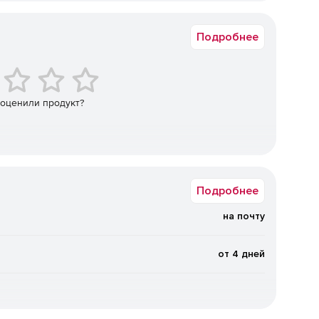
т осуществлять мониторинг и захват данных,
Windows
 любой программой для Windows на компьютере.
Подробнее
ет принимать как текстовые, так и необработанные
Принятые и отправленные данные могут быть записаны
г-файл может формировать по различным признакам (по
 оценили продукт?
ta Logger может отсылать запросы или команды к
по умолчанию) или MODBUS. Благодаря этому Advanced
 сервер сбора данных с двусторонней связью.
Подробнее
атывать, фильтровать и форматировать данные.
на почту
правил фильтрации и использовать регулярные
от 4 дней
может экспортировать данные в любую ODBC-
Access, MS Excel, dBASE и другие).
ремени.
Advanced Serial Data Logger может работать как