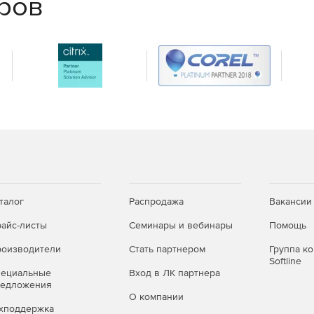
еров
талог
Распродажа
Вакансии
айс-листы
Семинары и вебинары
Помощь
оизводители
Стать партнером
Группа к
Softline
пециальные
Вход в ЛК партнера
редложения
О компании
хподдержка