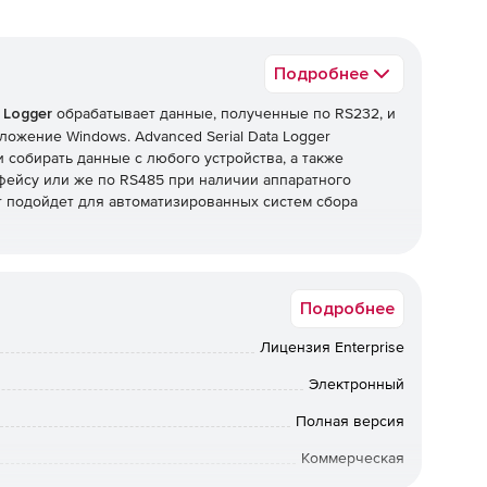
Подробнее
a Logger
обрабатывает данные, полученные по RS232, и
иложение Windows. Advanced Serial Data Logger
собирать данные с любого устройства, а также
фейсу или же по RS485 при наличии аппаратного
er подойдет для автоматизированных систем сбора
Подробнее
ортов RS232, RS485, RS422.
Лицензия Enterprise
в.
Пользователь может настраивать скорость передачи,
Электронный
ппаратный или программный контроль передачи данных.
Полная версия
Коммерческая