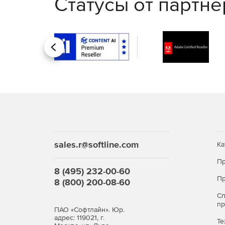
Статусы от партн
Назад
sales.r@softline.com
Ка
Пр
8 (495) 232-00-60
Пр
8 (800) 200-08-60
С
п
ПАО «Софтлайн». Юр.
адрес: 119021, г.
Те