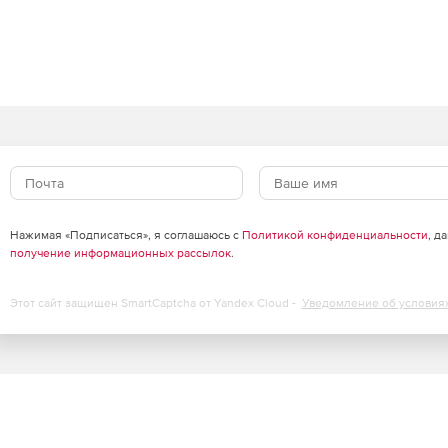
омышленных приложениях для сбора данных в реальном
nced Serial Data Logger может использовать метод
кспорта данных в столбцы и строки Microsoft Excel.
Нажимая «Подписаться», я соглашаюсь с
Политикой конфиденциальности
, д
получение информационных рассылок
.
Этот сайт защищен SmartCaptcha от Yandex Cloud -
Уведомление об условия