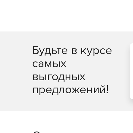
DDE или OPC сервер и использоваться в пр
времени.
Интеграция с офисными программами.
Adva
непосредственного доступа (через OLE) для э
Будьте в курсе
самых
выгодных
предложений!