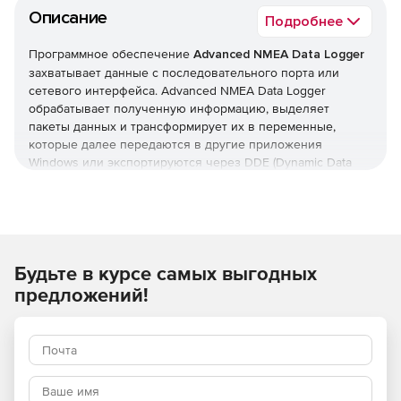
Описание
Подробнее
Программное обеспечение
Advanced NMEA Data Logger
захватывает данные с последовательного порта или
сетевого интерфейса. Advanced NMEA Data Logger
обрабатывает полученную информацию, выделяет
пакеты данных и трансформирует их в переменные,
которые далее передаются в другие приложения
Windows или экспортируются через DDE (Dynamic Data
Exchange), ODBC, OLE. Advanced NMEA Data Logger
основан на ядре программы Advanced Serial Data Logger и
наследует все базовые возможности этой программы, но
работает только с RS232, RS485, TCP/IP или UDP-портами,
а также может обрабатывать поток данных NMEA.
Будьте в курсе самых выгодных
Ключевые особенности:
предложений!
Несколько портов одновременно.
Возможность
захвата, запись и экспорт данных для нескольких
портов одновременно. Каждый порт может иметь
собственные настройки сбора данных.