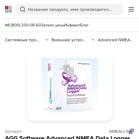
Softline
Поиск
Ме
8 (800) 200-08-60
Запрос цены
Инферит
Блог
Системные программы
Внешние устройства
Advanced NMEA Data Logger
Артикул:
NMEAL1-3
AGG Software Advanced NMEA Data Logger