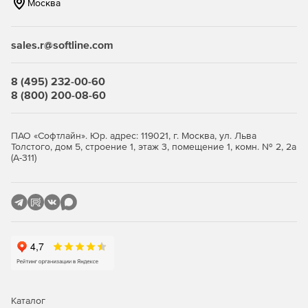
Москва
при экспорте.
MS Excel.
Экспорт данных в файлы MS Excel.
sales.r@softline.com
Возможность промышленного использования.
Advanced TCP/IP Data Logger может работать как DDE
8 (495) 232-00-60
или OPC-сервер и предоставлять через эти
8 (800) 200-08-60
интерфейсы все принимаемые данные.
Журнал сообщений
Протоколирование всех
ПАО «Софтлайн». Юр. адрес: 119021, г. Москва, ул. Льва
Толстого, дом 5, строение 1, этаж 3, помещение 1, комн. № 2, 2а
сообщений программы в специальном файле журнала.
(А-311)
Модули.
Множество подключаемых модулей, которые
расширяют функциональность программы.
Простой, интуитивно понятный интерфейс.
Не
требуется программирование и специальные знания
для настройки программы.
Каталог