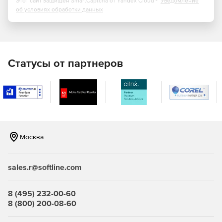
Этот сайт защищен SmartCaptcha от Yandex Cloud -
Уведомление
об условиях обработки данных
Основные возможности системы:
Ведение лицевых счетов плательщиков НВОС
Статусы от партнеров
(юридических и физических лиц).
Ведение реестра объектов негативного воздействия
на окружающую среду с привязкой к плательщикам.
Расчет платы за негативное воздействие на
окружающую среду.
Москва
Возможность самостоятельно добавлять и
настраивать новые методики образования
sales.r@softline.com
загрязняющих веществ и отходов.
Возможность производить расчеты за текущий
8 (495) 232-00-60
квартал на основе расчетов предыдущих кварталов.
8 (800) 200-08-60
Распечатка расчета платы за НВОС по плательщику,