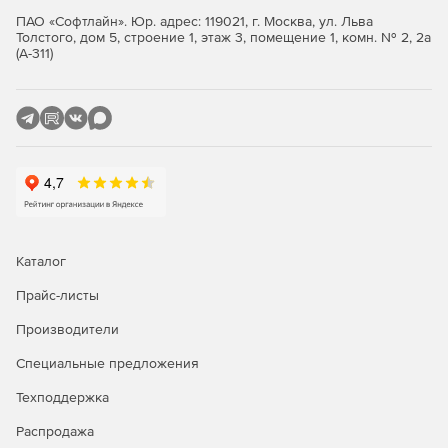
объекту или группе объектов в соответствии с
ПАО «Софтлайн». Юр. адрес: 119021, г. Москва, ул. Льва
формой, установленной Приказом Ростехнадзора.
Толстого, дом 5, строение 1, этаж 3, помещение 1, комн. № 2, 2а
(А-311)
Ведение нормативно-справочных данных и
общероссийских классификаторов.
Выгрузка расчета платы за негативное воздействие
на окружающую среду в формате XML.
Каталог
Прайс-листы
Производители
Специальные предложения
Техподдержка
Распродажа