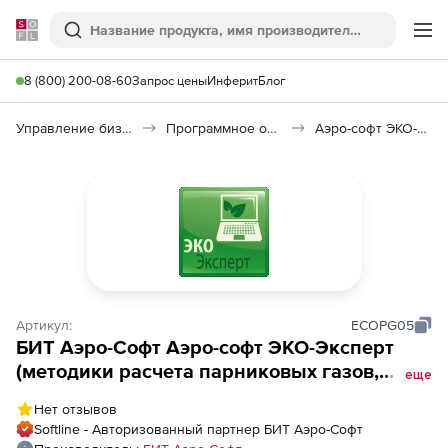
Softline
Поиск
Ме
8 (800) 200-08-60
Запрос цены
Инферит
Блог
Управление бизнесом, CRM/ERP
Программное обеспечение для ведения дел
Аэро-софт ЭКО-Эксперт
Артикул:
ECOPG05
БИТ Аэро-Софт Аэро-софт ЭКО-Эксперт
(методики расчета парниковых газов,
еще
только при покупке модуля Расчет
Нет отзывов
парниковых газов ), методика
Softline - Авторизованный партнер БИТ Аэро-Софт
Производство кокса