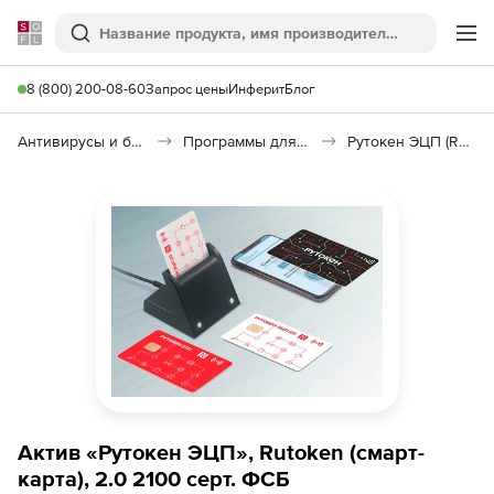
Softline
Поиск
Ме
8 (800) 200-08-60
Запрос цены
Инферит
Блог
Антивирусы и безопасность
Программы для защиты информации
Рутокен ЭЦП (Rutoken)
Актив «Рутокен ЭЦП», Rutoken (смарт-
карта), 2.0 2100 серт. ФСБ