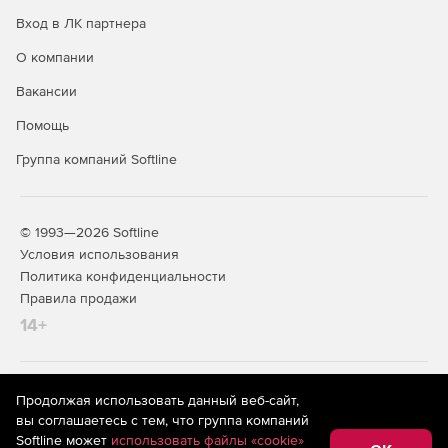
аппаратную аутентификацию.
Вход в ЛК партнера
Аутентификация при доступе к почтовым серверам,
О компании
серверам баз данных, Web-серверам, файл-серверам.
Вакансии
Надежная аутентификация при удаленном
Помощь
администрировании и т. п.
Группа компаний Softline
© 1993—2026 Softline
Условия использования
Политика конфиденциальности
Правила продажи
14+
На информационном ресурсе store.softline.ru применяются
Продолжая использовать данный веб-сайт,
рекомендательные технологии
(информационные технологии
вы соглашаетесь с тем, что группа компаний
предоставления информации на основе сбора,
Softline может
использовать файлы «cookie»
систематизации и анализа сведений, относящихся к