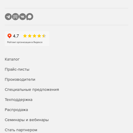
Каталог
Прайс-листы
Основные возможности
Производители
Аутентификация
Специальные предложения
Аутентификация пользователей в сети, на веб-
Техподдержка
ресурсах, в приложениях, при удаленном доступе на
мобильном устройстве или ПК.
Распродажа
Семинары и вебинары
Замена парольной аутентификации при доступе к БД,
веб-серверам, VPN-сетям и security-ориентированным
Стать партнером
приложениям на двухфакторную программно-