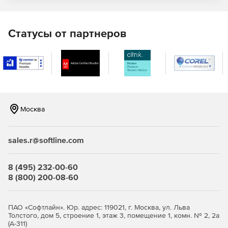
ViPNet OSSL 5.4.
VipNet PKI Client для Android.
Статусы от партнеров
Рутокен Плагин.
Криптопровайдер Рутокен (RSA).
OpenSSH.
OpenSSL.
Москва
OpenVPN.
sales.r@softline.com
Эникриптер.
8 (495) 232-00-60
8 (800) 200-08-60
ПАО «Софтлайн». Юр. адрес: 119021, г. Москва, ул. Льва
Толстого, дом 5, строение 1, этаж 3, помещение 1, комн. № 2, 2а
(А-311)