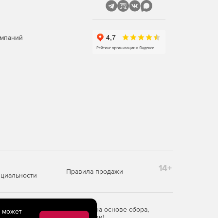
омпаний
14+
Правила продажи
циальности
редоставления информации на основе сбора,
e может
рритории Российской Федерации)