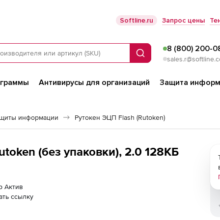
Softline.ru
Запрос цены
Те
8 (800) 200-0
Поиск
sales.r@softline.
ограммы
Антивирусы для организаций
Защита информ
ащиты информации
Рутокен ЭЦП Flash (Rutoken)
utoken (без упаковки), 2.0 128КБ
р Актив
ать ссылку