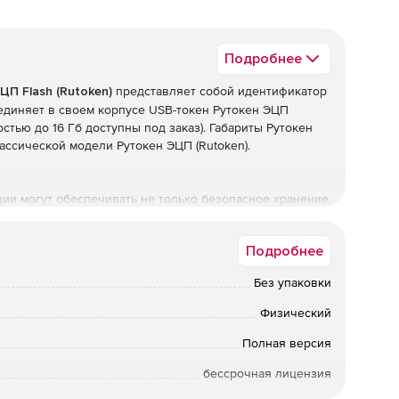
Подробнее
ЦП Flash (Rutoken)
представляет собой идентификатор
бъединяет в своем корпусе USB-токен Рутокен ЭЦП
остью до 16 Гб доступны под заказ). Габариты Рутокен
лассической модели Рутокен ЭЦП (Rutoken).
ации могут обеспечивать не только безопасное хранение
 цифровых подписей и ключей шифрования, но и
рограммного обеспечения, важных данных,
Подробнее
ючении, загрузки «чистой» операционной системы (ОС
Без упаковки
Физический
Полная версия
бессрочная лицензия