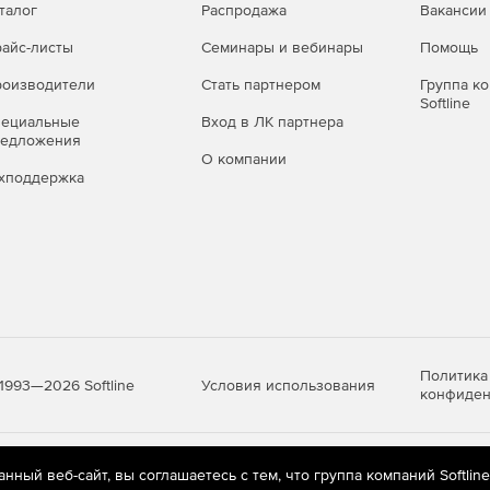
талог
Распродажа
Вакансии
айс-листы
Семинары и вебинары
Помощь
оизводители
Стать партнером
Группа к
Softline
пециальные
Вход в ЛК партнера
редложения
О компании
хподдержка
Политика
Условия использования
1993—2026 Softline
конфиден
яются
рекомендательные технологии
(информационные технологии п
ный веб-сайт, вы соглашаетесь с тем, что группа компаний Softlin
предпочтениям пользователей сети «Интернет», находящихся на те