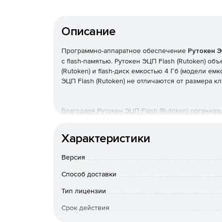
Описание
Программно-аппаратное обеспечение
Рутокен Э
с flash-памятью. Рутокен ЭЦП Flash (Rutoken) о
(Rutoken) и flash-диск емкостью 4 Гб (модели емк
ЭЦП Flash (Rutoken) не отличаются от размера к
Благодаря Рутокен ЭЦП Flash (Rutoken) организ
паролей, цифровых сертификатов, электронных
использовать flash-память для дистрибутивов п
Характеристики
автоматического запуска приложений при подкл
Microsoft Windows, Linux) и т. д.
Версия
Способ доставки
Тип лицензии
Срок действия