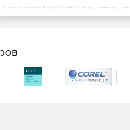
Этот сайт защищен SmartCaptcha от Yandex Cloud -
Уведомление об условия
еров