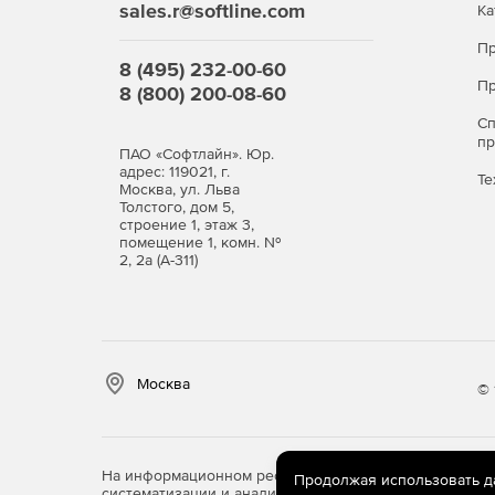
sales.r@softline.com
Ка
Пр
8 (495) 232-00-60
Пр
8 (800) 200-08-60
С
п
ПАО «Софтлайн». Юр.
адрес: 119021, г.
Те
Москва, ул. Льва
Толстого, дом 5,
строение 1, этаж 3,
помещение 1, комн. №
2, 2а (А-311)
Москва
© 
На информационном ресурсе store.softline.ru примен
Продолжая использовать дан
систематизации и анализа сведений, относящихся к 