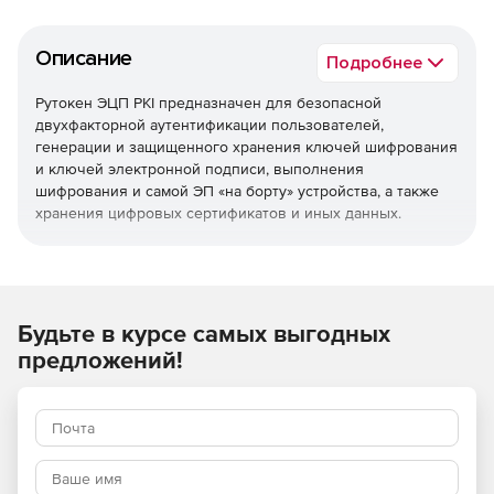
Описание
Подробнее
Рутокен ЭЦП PKI предназначен для безопасной
двухфакторной аутентификации пользователей,
генерации и защищенного хранения ключей шифрования
и ключей электронной подписи, выполнения
шифрования и самой ЭП «на борту» устройства, а также
хранения цифровых сертификатов и иных данных.
Аппаратная реализация национальных стандартов
электронной подписи, шифрования и хэширования
позволяет использовать Рутокен ЭЦП PKI в качестве
интеллектуального ключевого носителя и средства
Будьте в курсе самых выгодных
электронной подписи в российских системах PKI, в
предложений!
системах юридически значимого электронного
документооборота и в других информационных системах,
использующих технологии электронной подписи.
Возможности Рутокен ЭЦП PKI позволяют выполнять
криптографические операции таким образом, что