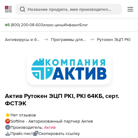
Softline
Поиск
Ме
8 (800) 200-08-60
Запрос цены
Инферит
Блог
Антивирусы и безопасность
Программы для защиты информации
Рутокен ЭЦП PKI
Актив Рутокен ЭЦП PKI, PKI 64КБ, серт.
ФСТЭК
Нет отзывов
Softline - Авторизованный партнер Актив
Производитель:
Актив
Прайс-лист
Скопировать ссылку