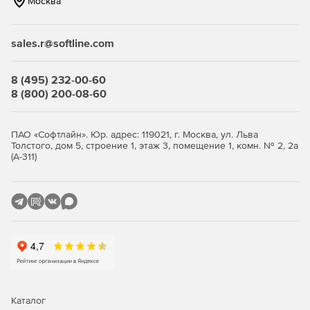
Москва
ключевой информации.
Сгенерированные на токене ключи не могут быть
sales.r@softline.com
скопированы.
8 (495) 232-00-60
При утере или краже токена безопасность не
8 (800) 200-08-60
нарушается: для доступа к информации требуется PIN-
код.
ПАО «Софтлайн». Юр. адрес: 119021, г. Москва, ул. Льва
Защита электронной переписки: шифрование почты,
Толстого, дом 5, строение 1, этаж 3, помещение 1, комн. № 2, 2а
электронная подпись почтовых отправлений.
(А-311)
Защита доступа к компьютеру и в домен локальной
сети.
Возможность шифрования данных на дисках.
Использование в качестве интеллектуального
ключевого носителя в разнообразных
информационных системах, использующих
технологии электронной подписи.
Каталог