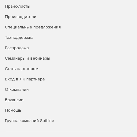
Использование в качестве полноценного устройства
Прайс-листы
шифрования и электронной подписи в
криптографических сервис-провайдерах, системах
Производители
защищенного документооборота, в ПО для
Специальные предложения
шифрования логических дисков и т. д.
Техподдержка
Использование в корпоративных системах для
надежного хранения служебной информации,
Распродажа
персональной информации пользователей, паролей,
ключей шифрования, цифровых сертификатов и
Семинары и вебинары
любой другой конфиденциальной информации.
Стать партнером
Использование в качестве единого
Вход в ЛК партнера
идентификационного устройства для доступа
пользователя к разным элементам корпоративной
О компании
системы.
Вакансии
Помощь
Группа компаний Softline