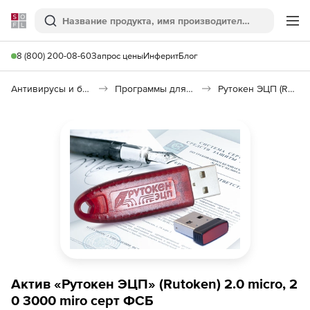
Softline
Поиск
Ме
8 (800) 200-08-60
Запрос цены
Инферит
Блог
Антивирусы и безопасность
Программы для защиты информации
Рутокен ЭЦП (Rutoken)
Актив «Рутокен ЭЦП» (Rutoken) 2.0 micro, 2
0 3000 miro серт ФСБ