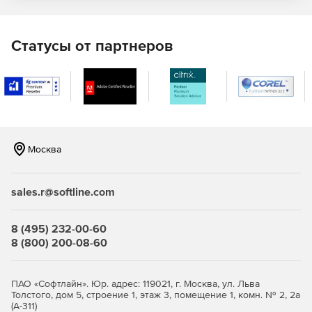
ViPNet OSSL 5.4.
VipNet PKI Client для Android.
Статусы от партнеров
Рутокен Плагин.
Криптопровайдер Рутокен (RSA).
OpenSSH.
OpenSSL.
Москва
OpenVPN.
sales.r@softline.com
Эникриптер.
8 (495) 232-00-60
8 (800) 200-08-60
ПАО «Софтлайн». Юр. адрес: 119021, г. Москва, ул. Льва
Толстого, дом 5, строение 1, этаж 3, помещение 1, комн. № 2, 2а
(А-311)