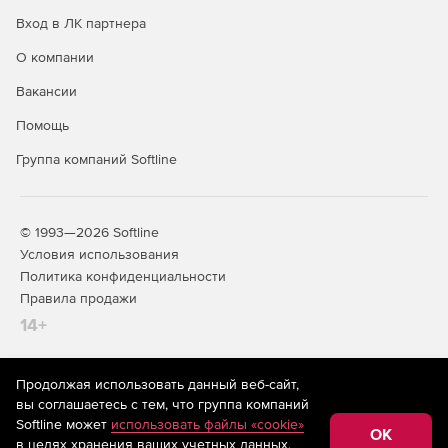
аппаратную аутентификацию.
Вход в ЛК партнера
Аутентификация при доступе к почтовым серверам,
О компании
серверам баз данных, Web-серверам, файл-серверам.
Вакансии
Надежная аутентификация при удаленном
Помощь
администрировании и т. п.
Группа компаний Softline
© 1993—2026 Softline
Условия использования
Политика конфиденциальности
Правила продажи
14+
Продолжая использовать данный веб-сайт,
На информационном ресурсе store.softline.ru применяются
вы соглашаетесь с тем, что группа компаний
рекомендательные технологии
(информационные технологии
Softline может
использовать файлы «cookie»
предоставления информации на основе сбора,
OK
в целях хранения ваших учетных данных,
систематизации и анализа сведений, относящихся к