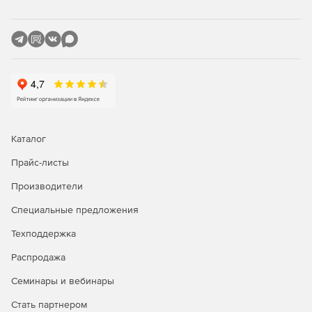
Каталог
Прайс-листы
Основные возможности
Производители
Аутентификация
Специальные предложения
Аутентификация пользователей в сети, на веб-
Техподдержка
ресурсах, в приложениях, при удаленном доступе на
мобильном устройстве или ПК.
Распродажа
Семинары и вебинары
Замена парольной аутентификации при доступе к БД,
веб-серверам, VPN-сетям и security-ориентированным
Стать партнером
приложениям на двухфакторную программно-