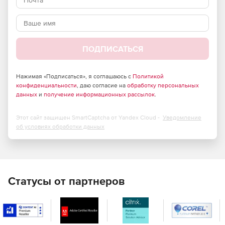
Назначение:
Установка ПО «в один клик». На Flash-памяти
электронного идентификатора Рутокен ЭЦП 2.0 Flash
ПОДПИСАТЬСЯ
может быть размещен неизменяемый CD-ROM раздел
с комплектом программного обеспечения и
установщиком с технологией автозапуска.
Нажимая «Подписаться», я соглашаюсь с
Политикой
конфиденциальности
, даю согласие на
обработку персональных
Устройство доверенной загрузки. Электронный
данных
и
получение информационных рассылок
.
идентификатор Рутокен ЭЦП 2.0 Flash может быть
использован в качестве загрузочного устройства типа
Этот сайт защищен SmartCaptcha от Yandex Cloud -
Уведомление
live-CD, совмещенного с электронным
об условиях обработки данных
идентификатором и хранящим персональную
ключевую информацию. На разделе, эмулирующем
CD-ROM, размещается неизменяемый образ
операционной системы.
Статусы от партнеров