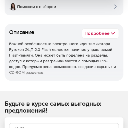
Поможем с выбором
Описание
Подробнее
Важной особенностью электронного идентификатора
Рутокен ЭЦП 2.0 Flash является наличие управляемой
Flash-памяти. Она может быть поделена на разделы,
доступ к которым разграничивается с помощью PIN-
кодов. Предусмотрена возможность создания скрытых и
CD-ROM разделов.
Доступ и управление доступом к Flash-памяти
осуществляется непосредственно через микропроцессор
токена без использования каких-либо дополнительных
электронных компонентов (хабов, контроллеров и т. п. ).
Будьте в курсе самых выгодных
Для каждого раздела Flash-диска определяются
предложений!
индивидуальные права доступа на чтение и запись,
которые могут быть изменены «на лету» прямо во время
работы устройства.