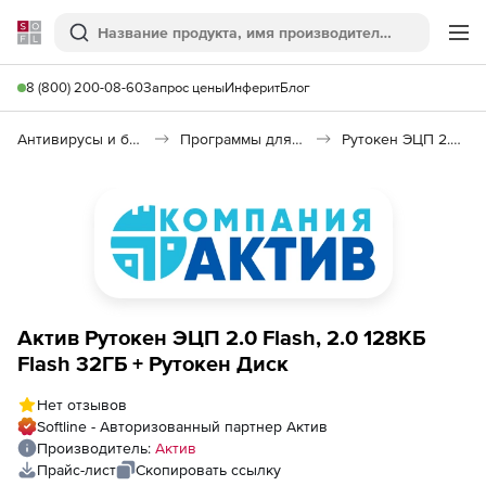
Softline
Поиск
Ме
8 (800) 200-08-60
Запрос цены
Инферит
Блог
Антивирусы и безопасность
Программы для защиты информации
Рутокен ЭЦП 2.0 Flash
Актив Рутокен ЭЦП 2.0 Flash, 2.0 128КБ
Flash 32ГБ + Рутокен Диск
Нет отзывов
Softline - Авторизованный партнер Актив
Производитель:
Актив
Прайс-лист
Скопировать ссылку