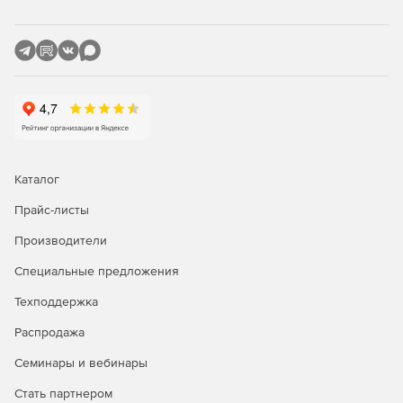
Каталог
Прайс-листы
Основные возможности
Производители
Аутентификация
Специальные предложения
Аутентификация пользователей в сети, на веб-
Техподдержка
ресурсах, в приложениях, при удаленном доступе на
мобильном устройстве или ПК.
Распродажа
Семинары и вебинары
Замена парольной аутентификации при доступе к БД,
веб-серверам, VPN-сетям и security-ориентированным
Стать партнером
приложениям на двухфакторную программно-