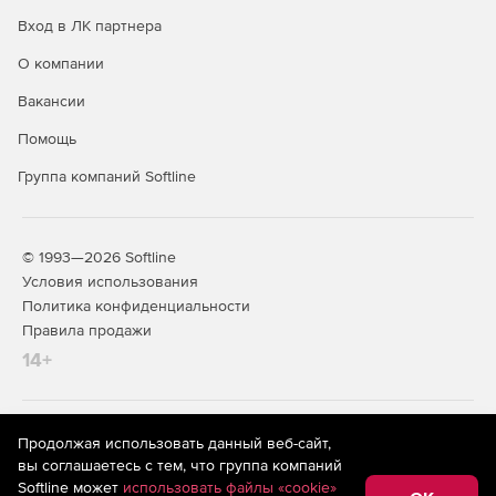
аппаратную аутентификацию.
Вход в ЛК партнера
Аутентификация при доступе к почтовым серверам,
О компании
серверам баз данных, Web-серверам, файл-серверам.
Вакансии
Надежная аутентификация при удаленном
Помощь
администрировании и т. п.
Группа компаний Softline
© 1993—2026 Softline
Условия использования
Политика конфиденциальности
Правила продажи
14+
На информационном ресурсе store.softline.ru применяются
Продолжая использовать данный веб-сайт,
рекомендательные технологии
(информационные технологии
вы соглашаетесь с тем, что группа компаний
предоставления информации на основе сбора,
Softline может
использовать файлы «cookie»
систематизации и анализа сведений, относящихся к