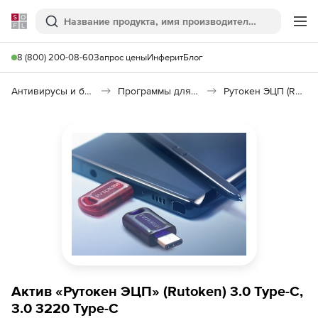
Softline
Поиск
Ме
8 (800) 200-08-60
Запрос цены
Инферит
Блог
Антивирусы и безопасность
Программы для защиты информации
Рутокен ЭЦП (Rutoken)
Актив «Рутокен ЭЦП» (Rutoken) 3.0 Type-C,
3.0 3220 Type-C