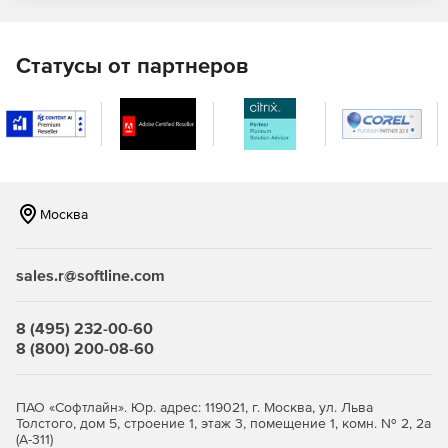
ViPNet OSSL 5.4.
VipNet PKI Client для Android.
Статусы от партнеров
Рутокен Плагин.
Криптопровайдер Рутокен (RSA).
OpenSSH.
OpenSSL.
Москва
OpenVPN.
sales.r@softline.com
Эникриптер.
8 (495) 232-00-60
8 (800) 200-08-60
ПАО «Софтлайн». Юр. адрес: 119021, г. Москва, ул. Льва
Толстого, дом 5, строение 1, этаж 3, помещение 1, комн. № 2, 2а
(А-311)