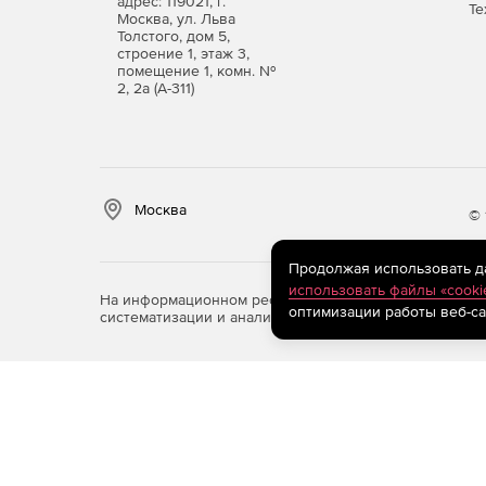
адрес: 119021, г.
Те
Москва, ул. Льва
Толстого, дом 5,
строение 1, этаж 3,
помещение 1, комн. №
2, 2а (А-311)
Москва
© 
Продолжая использовать дан
использовать файлы «cooki
На информационном ресурсе store.softline.ru примен
оптимизации работы веб-са
систематизации и анализа сведений, относящихся к 