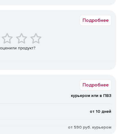
ей, защищенного хранения ключей шифрования и
Коммерческая
овых сертификатов и иной информации. Применяется в
ктронной подписи.
Подробнее
нная версия USB-токена «Рутокен Lite», в поставку
ы, подтверждающие отсутствие программных закладок и
 оценили продукт?
форм-факторе токена с интегрированной RFID-меткой.
: предоставлять программный доступ к
ступ в охраняемые помещения.
рмате смарт-карты, предоставляющий весь функционал
Подробнее
авляются в комплекте со считывателем (ридером),
одного до трех. Возможна поставка смарт-карт со
курьером или в ПВЗ
па в помещения.
от 10 дней
от 590 руб. курьером
к операционной системе, почтовым серверам, серверам