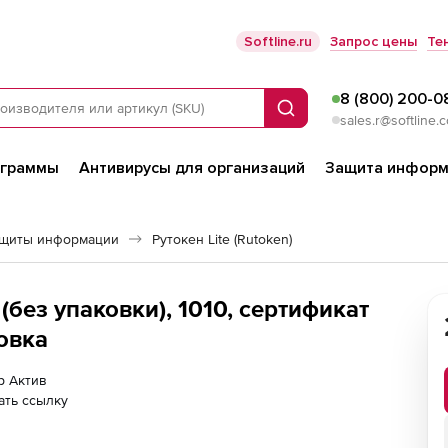
Softline.ru
Запрос цены
Те
8 (800) 200-0
Поиск
sales.r@softline.
ограммы
Антивирусы для организаций
Защита информ
ащиты информации
Рутокен Lite (Rutoken)
 (без упаковки), 1010, сертификат
овка
р Актив
ать ссылку