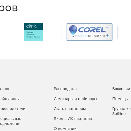
дилера Softline Store по доступной цене.
еров
ТЭК РФ. Программно-аппаратный комплекс Рутокен Lite
м обработки информации и соответствует требованиям
онированного доступа к информации. Часть 1.
нформации. Классификация по уровню контроля
 (Гостехкомиссия России, 1999 год) – по 4 уровню
талог
Распродажа
Вакансии
айс-листы
Семинары и вебинары
Помощь
оизводители
Стать партнером
Группа к
Softline
пециальные
Вход в ЛК партнера
редложения
О компании