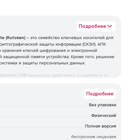
Подробнее
te (Rutoken)
– это семейство ключевых носителей для
криптографической защиты информации (СКЗИ). АПК
го хранения ключей шифрования и электронной
й защищенной памяти устройства. Кроме того, решение
системах и защиты персональных данных.
м-фактора USB-токена или смарт-карты в комплекте со
рфейсом CCID и не требует установки драйверов,
зволяет взаимодействовать этим решениям без
Подробнее
токен Lite» имеет сертификат ФСТЭК о соответствии
онтроля отсутствия недекларированных возможностей
Без упаковки
Физический
Полная версия
бессрочная лицензия
 USB-токена, предназначенное для безопасной