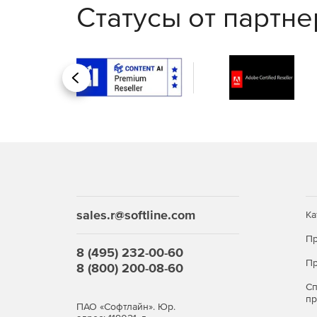
Купите Рутокен Lite (Rutoken) у официального 
Статусы от партн
Сертификаты:
Сертификат на ПАК «Рутокен Lite» №2589 ФС
Назад
является программно-техническим средство
руководящего документа «Защита от несанкци
Программное обеспечение средств защиты и
отсутствия недекларированных возможностей»
контроля.
sales.r@softline.com
Ка
Пр
8 (495) 232-00-60
Пр
8 (800) 200-08-60
С
п
ПАО «Софтлайн». Юр.