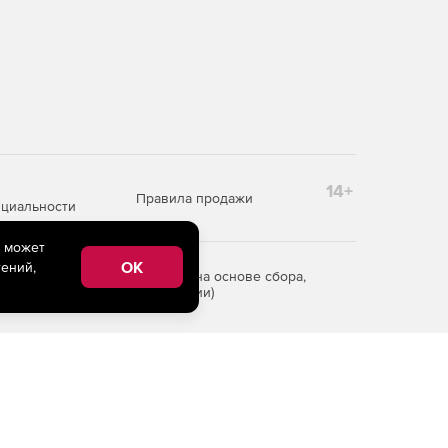
14+
Правила продажи
циальности
e может
OK
ений,
редоставления информации на основе сбора,
рритории Российской Федерации)