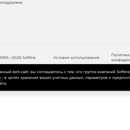
хподдержка
Политика
Условия использования
1993—2026 Softline
конфиден
ный веб-сайт, вы соглашаетесь с тем, что группа компаний Softlin
e»
в целях хранения ваших учетных данных, параметров и предпочт
яются
рекомендательные технологии
(информационные технологии п
йта.
предпочтениям пользователей сети «Интернет», находящихся на те