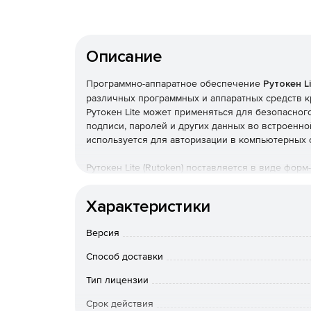
Описание
Программно-аппаратное обеспечение
Рутокен Li
различных программных и аппаратных средств 
Рутокен Lite может применяться для безопасно
подписи, паролей и других данных во встроенно
используется для авторизации в компьютерных 
Рутокен Lite (Rutoken) поставляется в виде фор
считывателем (ридером). Продукт обладает инте
является совместимым с КриптоПро CSP, что по
Характеристики
дополнительного программного обеспечения. «Ру
требованиям, предъявляемым по 4-му уровню к
Версия
(НДВ4).
Способ доставки
Модели Рутокен Lite:
Тип лицензии
Срок действия
«Рутокен Lite»
– устройство в форм-факторе