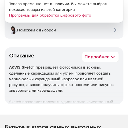
Товара временно нет в наличии. Вы можете выбрать
похожие товары из этой категории
Программы для обработки цифрового фото
Поможем с выбором
Описание
Подробнее
AKVIS Sketch
превращает фотоснимки в эскизы,
сделанные карандашом или углем, позволяет создать
черно-белый карандашный набросок или цветной
рисунок, а также получить эффект пастели или рисунок
акварельными карандашами.
Sketch позволяет получить удивительно качественный
результат, похожий на работу художника. В программе
представлены стили для создания рисунков с разного
типа штриховкой: классический, художественный и
маэстро. Каждый стиль включает в себя набор готовых
Будьте в курсе самых выгодных