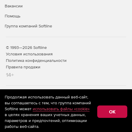
Вакансии
Помощь
Группа компаний Softline
© 1993—2026 Softline
Условия использования
Политика конфиденциальности
Правила продажи
14+
На информационном ресурсе store.softline.ru применяются
Продолжая использовать данный веб-сайт,
рекомендательные технологии
(информационные технологии
вы соглашаетесь с тем, что группа компаний
предоставления информации на основе сбора,
Softline может
использовать файлы «cookie»
систематизации и анализа сведений, относящихся к
OK
в целях хранения ваших учетных данных,
предпочтениям пользователей сети «Интернет»,
находящихся на территории Российской Федерации)
параметров и предпочтений, оптимизации
работы веб-сайта.