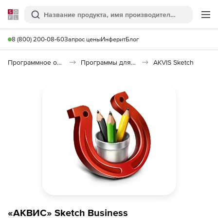
Softline
Поиск
Ме
8 (800) 200-08-60
Запрос цены
Инферит
Блог
Программное обеспечение для графики и дизайна
Программы для обработки цифрового фото
AKVIS Sketch
«АКВИС» Sketch Business