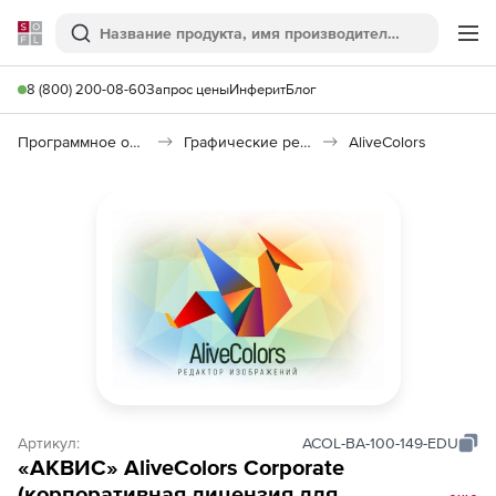
Softline
Поиск
Ме
8 (800) 200-08-60
Запрос цены
Инферит
Блог
Программное обеспечение для графики и дизайна
Графические редакторы
AliveColors
Артикул:
ACOL-BA-100-149-EDU
«АКВИС» AliveColors Corporate
(корпоративная лицензия для