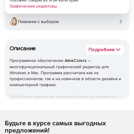
Графические редакторы
Поможем с выбором
Описание
Подробнее
Программное обеспечение
AliveColors
—
многофункциональный графический редактор для
Windows и Mac. Программа рассчитана как на
профессионалов, так и на новичков в области дизайна и
компьютерной графики.
AliveColors предлагает широкий спектр инструментов,
настроек, фильтров и эффектов, позволяющих вывести
качество фотографий на принципиально новый уровень.
Наряду с функциями улучшения изображений программа
предоставляет пользователям художественные кисти и
Будьте в курсе самых выгодных
фильтры, предназначенные для стилизации фотографий и
предложений!
создания изображений с нуля, а также простые в