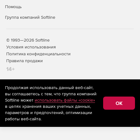
Помощь
Скачать демо-версию для WIndows >>>
Группа компаний Softline
Скачать демо-версию для Mas OS >>>
© 1993—2026 Softline
Условия использования
Политика конфиденциальности
Правила продажи
14+
Продолжая использовать данный веб-сайт,
На информационном ресурсе store.softline.ru применяются
вы соглашаетесь с тем, что группа компаний
рекомендательные технологии
(информационные технологии
Softline может
использовать файлы «cookie»
предоставления информации на основе сбора,
OK
в целях хранения ваших учетных данных,
систематизации и анализа сведений, относящихся к
предпочтениям пользователей сети «Интернет»,
параметров и предпочтений, оптимизации
находящихся на территории Российской Федерации)
работы веб-сайта.