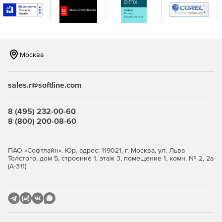
и многие другие. Кроме того, программа предоставляет
возможность комплексного редактирования RAW файлов.
В целях экономии времени и повышения
производительности можно использовать функцию
пакетной обработки снимков.
Москва
Ретушь фотографий
Инструменты ретуширования AliveColors сочетают в себе
передовые технологии, высокую производительность и
sales.r@softline.com
удобство в применении.Программа дает возможность
использования методов журнальной ретуши для
8 (495) 232-00-60
профессиональной обработки портретных снимков.
8 (800) 200-08-60
Векторные инструменты
Профессиональные векторные инструменты станут
ПАО «Софтлайн». Юр. адрес: 119021, г. Москва, ул. Льва
незаменимыми помощниками при создании и
Толстого, дом 5, строение 1, этаж 3, помещение 1, комн. № 2, 2а
редактировании векторных фигур. Можно с легкостью
(А-311)
проектировать яркие элементы инфографики, изящные
логотипы, потрясающие цифровые иллюстрации, фоны и
макеты
Точное выделение объектов