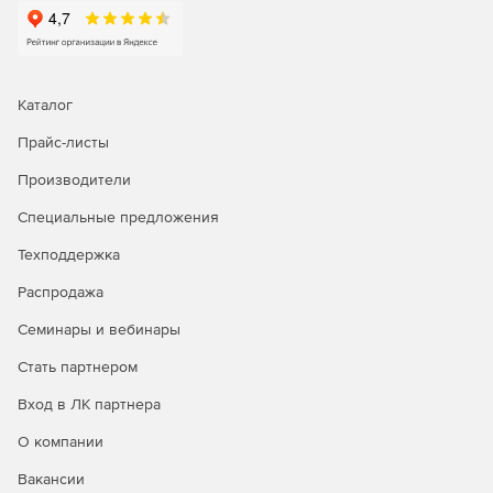
Инновационные инструменты выделения границ
объектов позволяют автоматически вырезать сложные
участки изображений, будь то волосы, мех, облака,
стекло, деревья или брызги воды. Для еще более
точного редактирования границ маски можно
Каталог
воспользоваться функцией уточнения краев.
Прайс-листы
Творчество без границ
Производители
Профессиональные художественные инструменты
программы нацелены на создание авторских дизайн-
Специальные предложения
проектов и привнесение разнообразия в готовые
фотографии. Для достижения быстрого результата в
Техподдержка
программе имеются уникальные художественные
фильтры, преобразующие изображения в реалистичные
Распродажа
картины в режиме реального времени.
Семинары и вебинары
Продвинутый редактор кистей
Стать партнером
AliveColors предлагает расширенный редактор кистей для
создания новых инструментов и модификации
Вход в ЛК партнера
существующих. Используя настройки динамических
О компании
изменений, можно варьировать во время рисования
размер, форму, цвет, прозрачность и другие
Вакансии
характеристики.