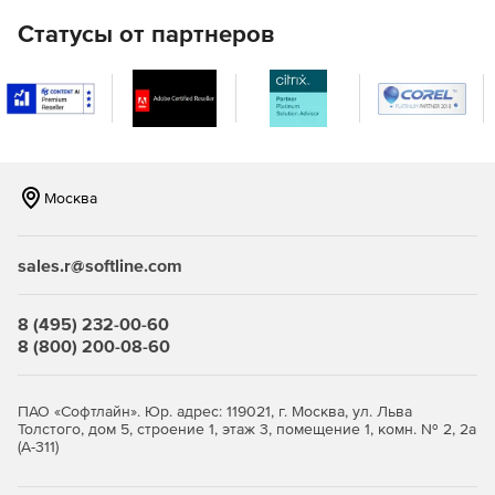
с применением зарубежных криптоалгоритмов в
инфраструктуре для устройств eToken PRO (Java) .
Статусы от партнеров
JaCarta WebPass предсталяет собой USB-токен с «OTP
на борту» для двухфакторной аутентификации
пользователей при доступе к защищенным
информационным ресурсам с использованием
одноразового пароля.
Москва
JaCarta U2F – строгая двухфакторная аутентификация
в популярных онлайн-сервисах без использования
PKI.
sales.r@softline.com
JaCarta LT – средство для хранения цифровых
сертификатов и контейнеров программных СКЗИ.
8 (495) 232-00-60
8 (800) 200-08-60
ПАО «Софтлайн». Юр. адрес: 119021, г. Москва, ул. Льва
Толстого, дом 5, строение 1, этаж 3, помещение 1, комн. № 2, 2а
(А-311)