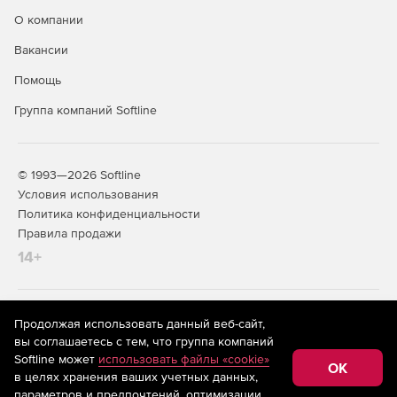
О компании
Вакансии
Помощь
Группа компаний Softline
© 1993—2026 Softline
Условия использования
Политика конфиденциальности
Правила продажи
14+
На информационном ресурсе store.softline.ru применяются
Продолжая использовать данный веб-сайт,
рекомендательные технологии
(информационные технологии
вы соглашаетесь с тем, что группа компаний
предоставления информации на основе сбора,
Softline может
использовать файлы «cookie»
систематизации и анализа сведений, относящихся к
OK
в целях хранения ваших учетных данных,
предпочтениям пользователей сети «Интернет»,
находящихся на территории Российской Федерации)
параметров и предпочтений, оптимизации