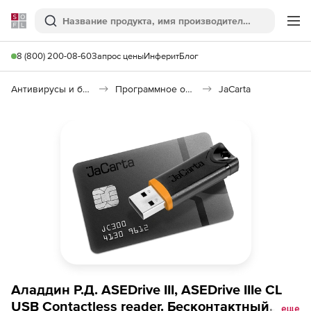
Softline
Поиск
Ме
8 (800) 200-08-60
Запрос цены
Инферит
Блог
Антивирусы и безопасность
Программное обеспечение для контроля доступа
JaCarta
Аладдин Р.Д. ASEDrive III, ASEDrive IIIe CL
USB Contactless reader. Бесконтактный
еще