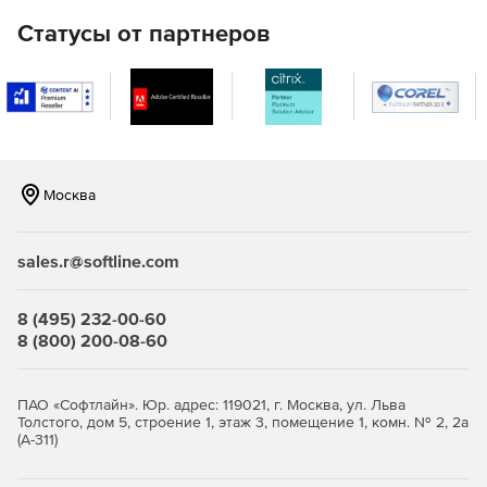
с применением зарубежных криптоалгоритмов в
инфраструктуре для устройств eToken PRO (Java) .
Статусы от партнеров
JaCarta WebPass предсталяет собой USB-токен с «OTP
на борту» для двухфакторной аутентификации
пользователей при доступе к защищенным
информационным ресурсам с использованием
одноразового пароля.
Москва
JaCarta U2F – строгая двухфакторная аутентификация
в популярных онлайн-сервисах без использования
PKI.
sales.r@softline.com
JaCarta LT – средство для хранения цифровых
сертификатов и контейнеров программных СКЗИ.
8 (495) 232-00-60
8 (800) 200-08-60
ПАО «Софтлайн». Юр. адрес: 119021, г. Москва, ул. Льва
Толстого, дом 5, строение 1, этаж 3, помещение 1, комн. № 2, 2а
(А-311)