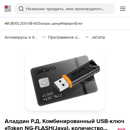
Softline
Поиск
Ме
8 (800) 200-08-60
Запрос цены
Инферит
Блог
Антивирусы и безопасность
Программное обеспечение для контроля доступа
JaCarta
Аладдин Р.Д. Комбинированный USB-ключ
eToken NG-FLASH(Java), количество
еще