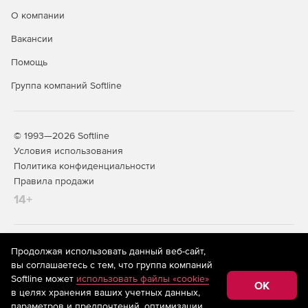
О компании
Вакансии
Помощь
Группа компаний Softline
© 1993—2026 Softline
Условия использования
Политика конфиденциальности
Правила продажи
14+
На информационном ресурсе store.softline.ru применяются
Продолжая использовать данный веб-сайт,
рекомендательные технологии
(информационные технологии
вы соглашаетесь с тем, что группа компаний
предоставления информации на основе сбора,
Softline может
использовать файлы «cookie»
систематизации и анализа сведений, относящихся к
OK
в целях хранения ваших учетных данных,
предпочтениям пользователей сети «Интернет»,
находящихся на территории Российской Федерации)
параметров и предпочтений, оптимизации