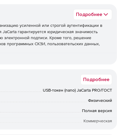
Подробнее
анизацию усиленной или строгой аутентификации в
 JaCarta гарантируется юридическая значимость
ю электронной подписи. Кроме того, решение
ов программных СКЗИ, пользовательских данных,
ения с аппаратной поддержкой новых российских
Подробнее
012 и ГОСТ Р 34.11-2012.
USB-токен (nano) JaCarta PRO/ГОСТ
ждения информации со съемного носителя и защищенный
 и 32 Гб.
Физический
Полная версия
ссийских криптографических алгоритмов ГОСТ Р 34.10-
Коммерческая
Физлицо, Юрлицо
ификация с использованием инфраструктуры открытых