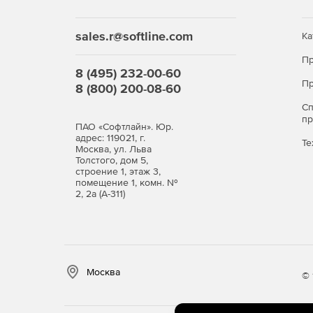
sales.r@softline.com
Ка
Пр
8 (495) 232-00-60
Пр
8 (800) 200-08-60
С
п
ПАО «Софтлайн». Юр.
адрес: 119021, г.
Те
Москва, ул. Льва
Толстого, дом 5,
строение 1, этаж 3,
помещение 1, комн. №
2, 2а (А-311)
Москва
© 