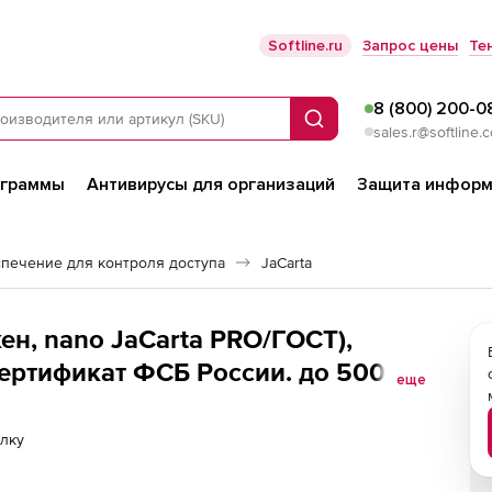
Softline.ru
Запрос цены
Те
8 (800) 200-0
Поиск
sales.r@softline.
ограммы
Антивирусы для организаций
Защита информ
печение для контроля доступа
JaCarta
кен, nano JaCarta PRO/ГОСТ),
ертификат ФСБ России. до 500
еще
лку