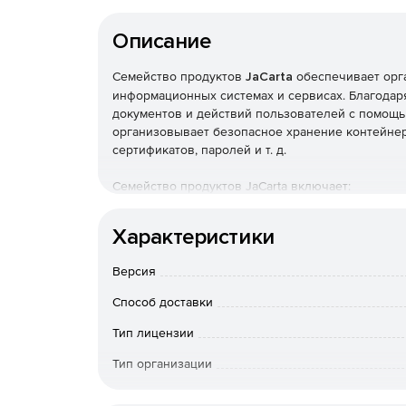
Описание
Семейство продуктов
JaCarta
обеспечивает орг
информационных системах и сервисах. Благодаря
документов и действий пользователей с помощь
организовывает безопасное хранение контейнер
сертификатов, паролей и т. д.
Семейство продуктов JaCarta включает:
JaCarta-2 ГОСТ – средства ЭП нового покол
Характеристики
криптографических алгоритмов ГОСТ Р 34.10-2
Версия
JaCarta SF/ГОСТ – средство контроля отчу
USB-накопитель с объемом памяти 8 Гб, 16 Гб
Способ доставки
Тип лицензии
JaCarta ГОСТ – средства ЭП с поддержкой ро
2001 и ГОСТ Р 34.11-94.
Тип организации
Конечный пользователь
JaCarta PKI – строгая двухфакторная аутент