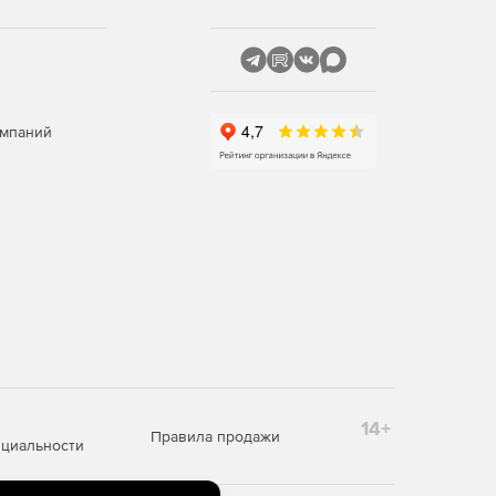
омпаний
14+
Правила продажи
циальности