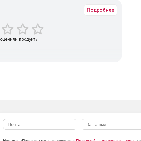
горитмов.
Подробнее
кторная аутентификация с применением биометрической
тификация с применением зарубежных криптоалгоритмов
 оценили продукт?
ava) .
н с «OTP на борту» для двухфакторной аутентификации
информационным ресурсам с использованием
тификация в популярных онлайн-сервисах без
ых сертификатов и контейнеров программных СКЗИ.
Нажимая «Подписаться», я соглашаюсь с
Политикой конфиденциальности
, д