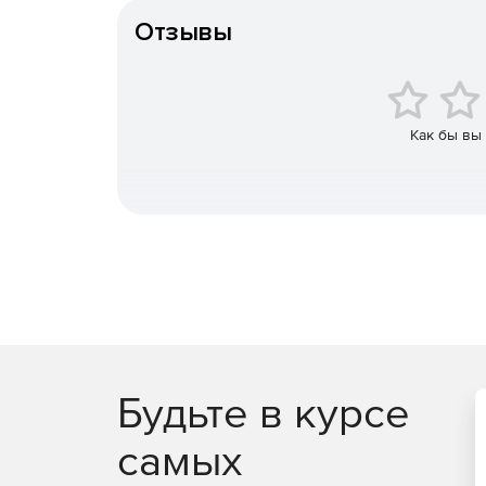
ключей (PKI) на основе зарубежных криптоал
Отзывы
JaCarta PKI/BIO – строгая двух- или трехфа
идентификации по отпечатку пальца.
JaCarta PRO – строгая двухфакторная аутен
Как бы вы
в инфраструктуре для устройств eToken PRO (J
JaCarta WebPass предсталяет собой USB-токе
пользователей при доступе к защищенным 
одноразового пароля.
JaCarta U2F – строгая двухфакторная аутен
использования PKI.
JaCarta LT – средство для хранения цифров
Будьте в курсе
самых