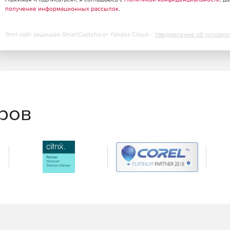
получение информационных рассылок
.
Этот сайт защищен SmartCaptcha от Yandex Cloud -
Уведомление об условия
еров