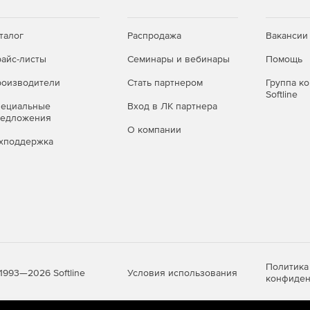
талог
Распродажа
Вакансии
айс-листы
Семинары и вебинары
Помощь
оизводители
Стать партнером
Группа к
Softline
пециальные
Вход в ЛК партнера
редложения
О компании
хподдержка
Политика
Условия использования
1993—2026 Softline
конфиден