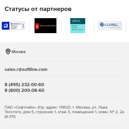
с применением зарубежных криптоалгоритмов в
инфраструктуре для устройств eToken PRO (Java) .
Статусы от партнеров
JaCarta WebPass предсталяет собой USB-токен с «OTP
на борту» для двухфакторной аутентификации
пользователей при доступе к защищенным
информационным ресурсам с использованием
одноразового пароля.
Москва
JaCarta U2F – строгая двухфакторная аутентификация
в популярных онлайн-сервисах без использования
PKI.
sales.r@softline.com
JaCarta LT – средство для хранения цифровых
сертификатов и контейнеров программных СКЗИ.
8 (495) 232-00-60
8 (800) 200-08-60
ПАО «Софтлайн». Юр. адрес: 119021, г. Москва, ул. Льва
Толстого, дом 5, строение 1, этаж 3, помещение 1, комн. № 2, 2а
(А-311)