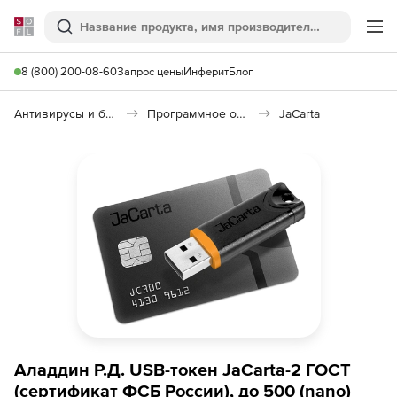
Softline
Поиск
Ме
8 (800) 200-08-60
Запрос цены
Инферит
Блог
Антивирусы и безопасность
Программное обеспечение для контроля доступа
JaCarta
Аладдин Р.Д. USB-токен JaCarta-2 ГОСТ
(сертификат ФСБ России), до 500 (nano)