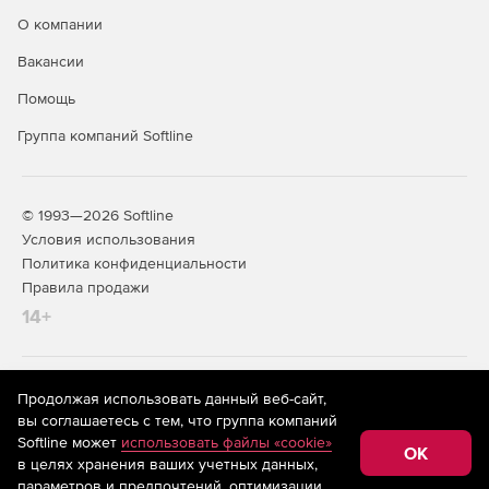
О компании
Вакансии
Помощь
Группа компаний Softline
© 1993—2026 Softline
Условия использования
Политика конфиденциальности
Правила продажи
14+
На информационном ресурсе store.softline.ru применяются
Продолжая использовать данный веб-сайт,
рекомендательные технологии
(информационные технологии
вы соглашаетесь с тем, что группа компаний
предоставления информации на основе сбора,
Softline может
использовать файлы «cookie»
систематизации и анализа сведений, относящихся к
OK
в целях хранения ваших учетных данных,
предпочтениям пользователей сети «Интернет»,
находящихся на территории Российской Федерации)
параметров и предпочтений, оптимизации