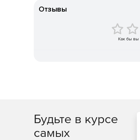
ключей (PKI) на основе зарубежных криптоал
Отзывы
JaCarta PKI/BIO – строгая двух- или трехфа
идентификации по отпечатку пальца.
JaCarta PRO – строгая двухфакторная аутен
Как бы вы
в инфраструктуре для устройств eToken PRO (J
JaCarta WebPass предсталяет собой USB-токе
пользователей при доступе к защищенным 
одноразового пароля.
JaCarta U2F – строгая двухфакторная аутен
использования PKI.
JaCarta LT – средство для хранения цифров
Будьте в курсе
самых