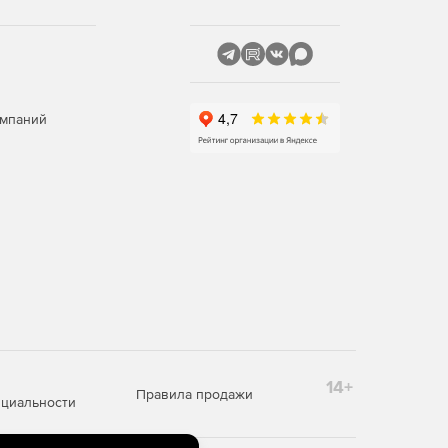
омпаний
14+
Правила продажи
циальности