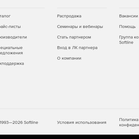
талог
Распродажа
Вакансии
айс-листы
Семинары и вебинары
Помощь
оизводители
Стать партнером
Группа к
Softline
пециальные
Вход в ЛК партнера
редложения
О компании
хподдержка
Политика
Условия использования
1993—2026 Softline
конфиден