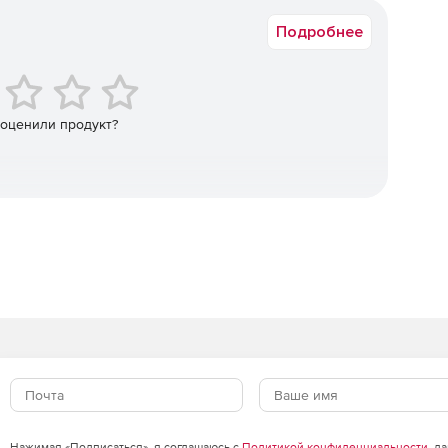
горитмов.
Подробнее
кторная аутентификация с применением биометрической
тификация с применением зарубежных криптоалгоритмов
 оценили продукт?
ava) .
н с «OTP на борту» для двухфакторной аутентификации
информационным ресурсам с использованием
тификация в популярных онлайн-сервисах без
ых сертификатов и контейнеров программных СКЗИ.
Нажимая «Подписаться», я соглашаюсь с
Политикой конфиденциальности
, д