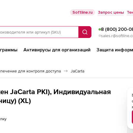
Softline.ru
Запрос цены
Те
8 (800) 200-0
Поиск
sales.r@softline.
ограммы
Антивирусы для организаций
Защита информ
печение для контроля доступа
JaCarta
кен JaCarta PKI), Индивидуальная
ницу) (XL)
лку