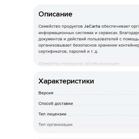
Описание
Семейство продуктов
JaCarta
обеспечивает орг
информационных системах и сервисах. Благодаря
документов и действий пользователей с помощь
организовывает безопасное хранение контейнер
сертификатов, паролей и т. д.
Семейство продуктов JaCarta включает:
JaCarta-2 ГОСТ – средства ЭП нового покол
Характеристики
криптографических алгоритмов ГОСТ Р 34.10-2
Версия
JaCarta SF/ГОСТ – средство контроля отчу
USB-накопитель с объемом памяти 8 Гб, 16 Гб
Способ доставки
Тип лицензии
JaCarta ГОСТ – средства ЭП с поддержкой ро
2001 и ГОСТ Р 34.11-94.
Тип организации
Конечный пользователь
JaCarta PKI – строгая двухфакторная аутент