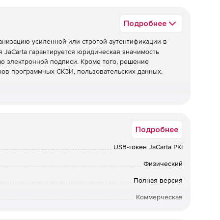
Подробнее
анизацию усиленной или строгой аутентификации в
 JaCarta гарантируется юридическая значимость
ю электронной подписи. Кроме того, решение
ов программных СКЗИ, пользовательских данных,
ения с аппаратной поддержкой новых российских
Подробнее
012 и ГОСТ Р 34.11-2012.
USB-токен JaCarta PKI
ждения информации со съемного носителя и защищенный
 и 32 Гб.
Физический
Полная версия
ссийских криптографических алгоритмов ГОСТ Р 34.10-
Коммерческая
Физлицо, Юрлицо
ификация с использованием инфраструктуры открытых