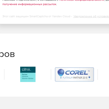
получение информационных рассылок
.
Этот сайт защищен SmartCaptcha от Yandex Cloud -
Уведомление об условия
еров