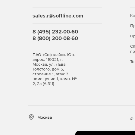
sales.r@softline.com
Ка
Пр
8 (495) 232-00-60
Пр
8 (800) 200-08-60
С
п
ПАО «Софтлайн». Юр.
адрес: 119021, г.
Те
Москва, ул. Льва
Толстого, дом 5,
строение 1, этаж 3,
помещение 1, комн. №
2, 2а (А-311)
Москва
© 