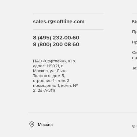
sales.r@softline.com
Ка
Пр
8 (495) 232-00-60
Пр
8 (800) 200-08-60
С
п
ПАО «Софтлайн». Юр.
адрес: 119021, г.
Те
Москва, ул. Льва
Толстого, дом 5,
строение 1, этаж 3,
помещение 1, комн. №
2, 2а (А-311)
Москва
© 