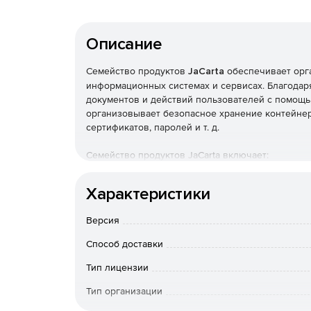
Описание
Семейство продуктов
JaCarta
обеспечивает орг
информационных системах и сервисах. Благодаря
документов и действий пользователей с помощь
организовывает безопасное хранение контейнер
сертификатов, паролей и т. д.
Семейство продуктов JaCarta включает:
JaCarta-2 ГОСТ – средства ЭП нового покол
Характеристики
криптографических алгоритмов ГОСТ Р 34.10-2
Версия
JaCarta SF/ГОСТ – средство контроля отчу
USB-накопитель с объемом памяти 8 Гб, 16 Гб
Способ доставки
Тип лицензии
JaCarta ГОСТ – средства ЭП с поддержкой ро
2001 и ГОСТ Р 34.11-94.
Тип организации