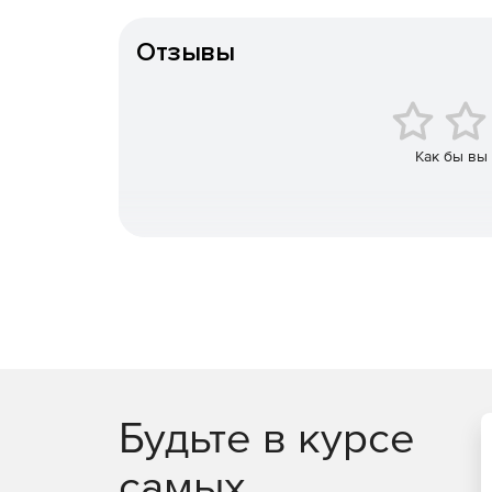
Конечный пользователь
JaCarta PKI – строгая двухфакторная аутент
ключей (PKI) на основе зарубежных криптоал
Отзывы
JaCarta PKI/BIO – строгая двух- или трехфа
идентификации по отпечатку пальца.
JaCarta PRO – строгая двухфакторная аутен
Как бы вы
в инфраструктуре для устройств eToken PRO (J
JaCarta WebPass предсталяет собой USB-токе
пользователей при доступе к защищенным 
одноразового пароля.
JaCarta U2F – строгая двухфакторная аутен
использования PKI.
JaCarta LT – средство для хранения цифров
Будьте в курсе
самых