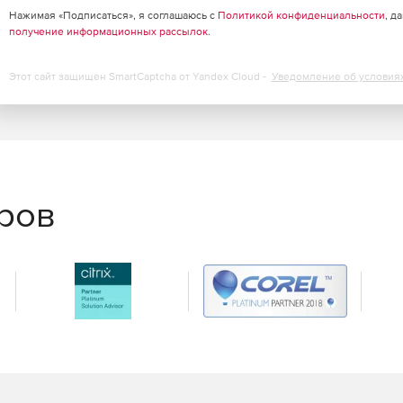
Нажимая «Подписаться», я соглашаюсь с
Политикой конфиденциальности
, д
получение информационных рассылок
.
Этот сайт защищен SmartCaptcha от Yandex Cloud -
Уведомление об условия
еров