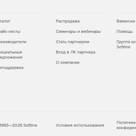
талог
Распродажа
Вакансии
айс-листы
Семинары и вебинары
Помощь
оизводители
Стать партнером
Группа к
Softline
пециальные
Вход в ЛК партнера
редложения
О компании
хподдержка
Политика
Условия использования
1993—2026 Softline
конфиден