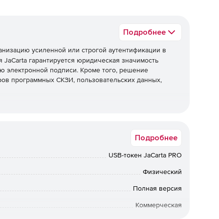
Подробнее
анизацию усиленной или строгой аутентификации в
 JaCarta гарантируется юридическая значимость
ю электронной подписи. Кроме того, решение
ов программных СКЗИ, пользовательских данных,
ения с аппаратной поддержкой новых российских
Подробнее
012 и ГОСТ Р 34.11-2012.
USB-токен JaCarta PRO
ждения информации со съемного носителя и защищенный
 и 32 Гб.
Физический
Полная версия
ссийских криптографических алгоритмов ГОСТ Р 34.10-
Коммерческая