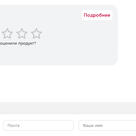
Физлицо, Юрлицо
ификация с использованием инфраструктуры открытых
горитмов.
Подробнее
кторная аутентификация с применением биометрической
тификация с применением зарубежных криптоалгоритмов
 оценили продукт?
ava) .
н с «OTP на борту» для двухфакторной аутентификации
информационным ресурсам с использованием
тификация в популярных онлайн-сервисах без
ых сертификатов и контейнеров программных СКЗИ.