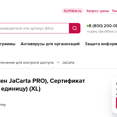
Softline.ru
Запрос цены
Те
8 (800) 200-0
Поиск
sales.r@softline.
ограммы
Антивирусы для организаций
Защита информ
печение для контроля доступа
JaCarta
кен JaCarta PRO), Сертификат
 единицу) (XL)
лку