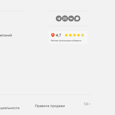
омпаний
14+
Правила продажи
циальности