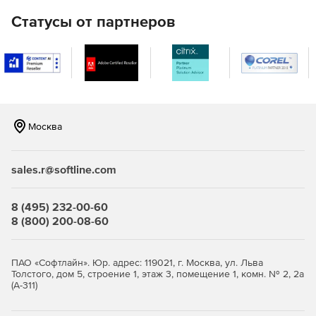
с применением зарубежных криптоалгоритмов в
инфраструктуре для устройств eToken PRO (Java) .
Статусы от партнеров
JaCarta WebPass предсталяет собой USB-токен с «OTP
на борту» для двухфакторной аутентификации
пользователей при доступе к защищенным
информационным ресурсам с использованием
одноразового пароля.
Москва
JaCarta U2F – строгая двухфакторная аутентификация
в популярных онлайн-сервисах без использования
PKI.
sales.r@softline.com
JaCarta LT – средство для хранения цифровых
сертификатов и контейнеров программных СКЗИ.
8 (495) 232-00-60
8 (800) 200-08-60
ПАО «Софтлайн». Юр. адрес: 119021, г. Москва, ул. Льва
Толстого, дом 5, строение 1, этаж 3, помещение 1, комн. № 2, 2а
(А-311)