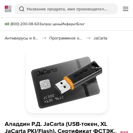
Softline
Поиск
Ме
8 (800) 200-08-60
Запрос цены
Инферит
Блог
Антивирусы и безопасность
Программное обеспечение для контроля доступа
JaCarta
Аладдин Р.Д. JaCarta (USB-токен, XL
JaCarta PKI/Flash), Сертификат ФСТЭК
еще