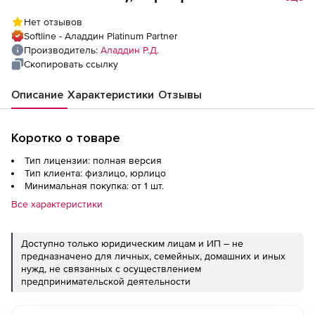
России. Индивидуальная упаковка. Flash-
Нет отзывов
память 2ГБ. до 500 шт. (за единицу)
Softline - Аладдин Platinum Partner
Производитель:
Аладдин Р.Д.
Скопировать ссылку
Описание
Характеристики
Отзывы
Коротко о товаре
Тип лицензии: полная версия
Тип клиента: физлицо, юрлицо
Минимальная покупка: от 1 шт.
Все характеристики
Доступно только юридическим лицам и ИП – не
предназначено для личных, семейных, домашних и иных
нужд, не связанных с осуществлением
предпринимательской деятельности