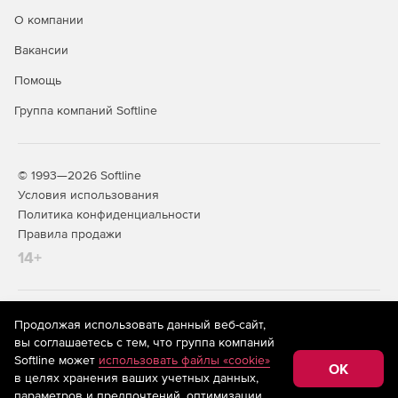
О компании
Вакансии
Помощь
Группа компаний Softline
© 1993—2026 Softline
Условия использования
Политика конфиденциальности
Правила продажи
14+
На информационном ресурсе store.softline.ru применяются
Продолжая использовать данный веб-сайт,
рекомендательные технологии
(информационные технологии
вы соглашаетесь с тем, что группа компаний
предоставления информации на основе сбора,
Softline может
использовать файлы «cookie»
систематизации и анализа сведений, относящихся к
OK
в целях хранения ваших учетных данных,
предпочтениям пользователей сети «Интернет»,
находящихся на территории Российской Федерации)
параметров и предпочтений, оптимизации