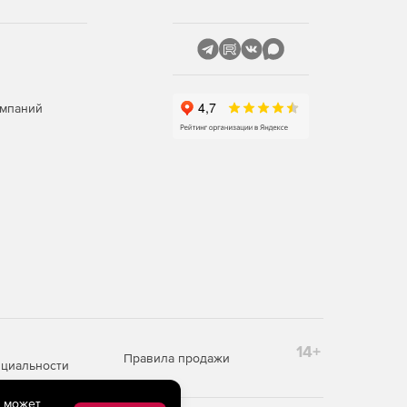
омпаний
14+
Правила продажи
циальности
e может