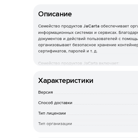
Описание
Семейство продуктов
JaCarta
обеспечивает орг
информационных системах и сервисах. Благодаря
документов и действий пользователей с помощь
организовывает безопасное хранение контейнер
сертификатов, паролей и т. д.
Семейство продуктов JaCarta включает:
JaCarta-2 ГОСТ – средства ЭП нового покол
Характеристики
криптографических алгоритмов ГОСТ Р 34.10-2
Версия
JaCarta SF/ГОСТ – средство контроля отчу
USB-накопитель с объемом памяти 8 Гб, 16 Гб
Способ доставки
Тип лицензии
JaCarta ГОСТ – средства ЭП с поддержкой ро
2001 и ГОСТ Р 34.11-94.
Тип организации
Конечный пользователь
JaCarta PKI – строгая двухфакторная аутент