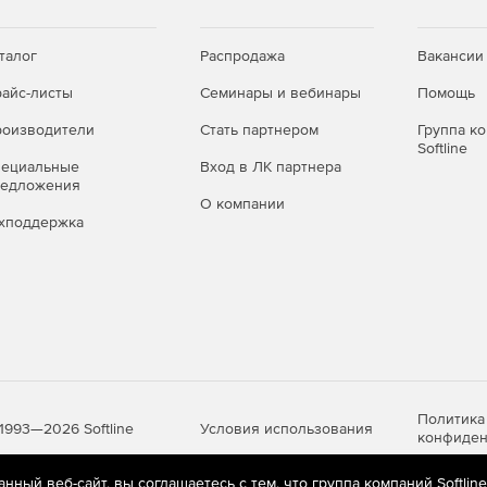
талог
Распродажа
Вакансии
айс-листы
Семинары и вебинары
Помощь
оизводители
Стать партнером
Группа к
Softline
пециальные
Вход в ЛК партнера
редложения
О компании
хподдержка
Политика
Условия использования
1993—2026 Softline
конфиден
ный веб-сайт, вы соглашаетесь с тем, что группа компаний Softlin