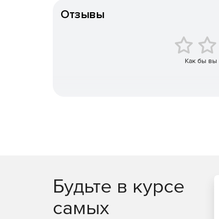
ключей (PKI) на основе зарубежных криптоал
Отзывы
JaCarta PKI/BIO – строгая двух- или трехфа
идентификации по отпечатку пальца.
JaCarta PRO – строгая двухфакторная аутен
Как бы вы
в инфраструктуре для устройств eToken PRO (J
JaCarta WebPass предсталяет собой USB-токе
пользователей при доступе к защищенным 
одноразового пароля.
JaCarta U2F – строгая двухфакторная аутен
использования PKI.
JaCarta LT – средство для хранения цифров
Будьте в курсе
самых