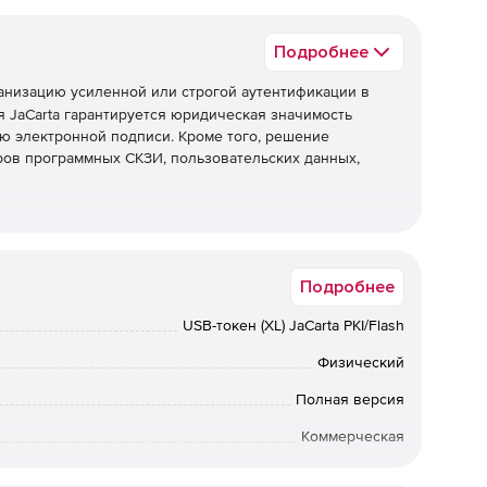
Подробнее
анизацию усиленной или строгой аутентификации в
 JaCarta гарантируется юридическая значимость
ю электронной подписи. Кроме того, решение
ов программных СКЗИ, пользовательских данных,
ения с аппаратной поддержкой новых российских
Подробнее
012 и ГОСТ Р 34.11-2012.
USB-токен (XL) JaCarta PKI/Flash
ждения информации со съемного носителя и защищенный
 и 32 Гб.
Физический
Полная версия
ссийских криптографических алгоритмов ГОСТ Р 34.10-
Коммерческая
Физлицо, Юрлицо
ификация с использованием инфраструктуры открытых