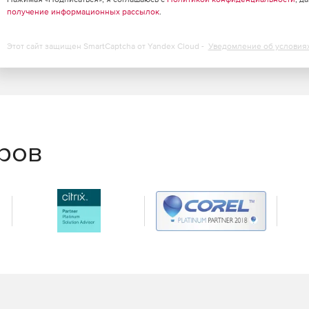
получение информационных рассылок
.
Этот сайт защищен SmartCaptcha от Yandex Cloud -
Уведомление об условия
еров