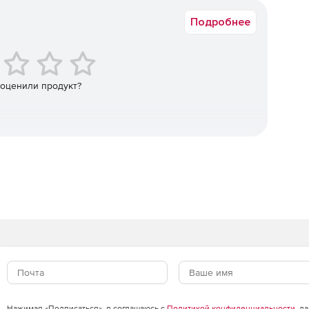
горитмов.
Подробнее
кторная аутентификация с применением биометрической
тификация с применением зарубежных криптоалгоритмов
 оценили продукт?
ava) .
н с «OTP на борту» для двухфакторной аутентификации
информационным ресурсам с использованием
тификация в популярных онлайн-сервисах без
ых сертификатов и контейнеров программных СКЗИ.
Нажимая «Подписаться», я соглашаюсь с
Политикой конфиденциальности
, д