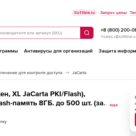
Softline.ru
Запрос цены
Те
8 (800) 200-0
Поиск
sales.r@softline.
ограммы
Антивирусы для организаций
Защита информ
печение для контроля доступа
JaCarta
н, XL JaCarta PKI/Flash),
sh-память 8ГБ. до 500 шт. (за
еще
лку