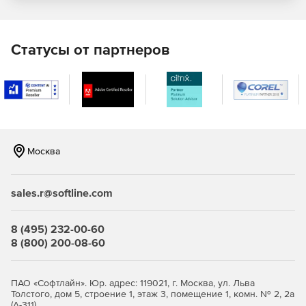
JaCarta PRO – строгая двухфакторная аутентификация
с применением зарубежных криптоалгоритмов в
инфраструктуре для устройств eToken PRO (Java) .
Статусы от партнеров
JaCarta WebPass предсталяет собой USB-токен с «OTP
на борту» для двухфакторной аутентификации
пользователей при доступе к защищенным
информационным ресурсам с использованием
одноразового пароля.
Москва
JaCarta U2F – строгая двухфакторная аутентификация
в популярных онлайн-сервисах без использования
PKI.
sales.r@softline.com
JaCarta LT – средство для хранения цифровых
сертификатов и контейнеров программных СКЗИ.
8 (495) 232-00-60
8 (800) 200-08-60
ПАО «Софтлайн». Юр. адрес: 119021, г. Москва, ул. Льва
Толстого, дом 5, строение 1, этаж 3, помещение 1, комн. № 2, 2а
(А-311)