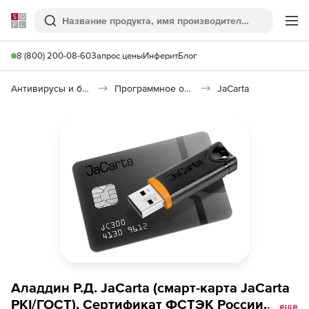
Softline
Поиск
Ме
8 (800) 200-08-60
Запрос цены
Инферит
Блог
Антивирусы и безопасность
Программное обеспечение для контроля доступа
JaCarta
Аладдин Р.Д. JaCarta (смарт-карта JaCarta
PKI/ГОСТ), Сертификат ФСТЭК России.
еще