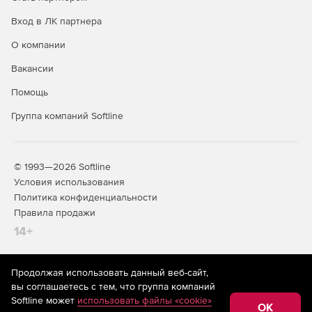
Вход в ЛК партнера
О компании
Вакансии
Помощь
Группа компаний Softline
© 1993—2026 Softline
Условия использования
Политика конфиденциальности
Правила продажи
14+
Продолжая использовать данный веб-сайт,
На информационном ресурсе store.softline.ru применяются
вы соглашаетесь с тем, что группа компаний
рекомендательные технологии
(информационные технологии
Softline может
использовать файлы «cookie»
предоставления информации на основе сбора,
OK