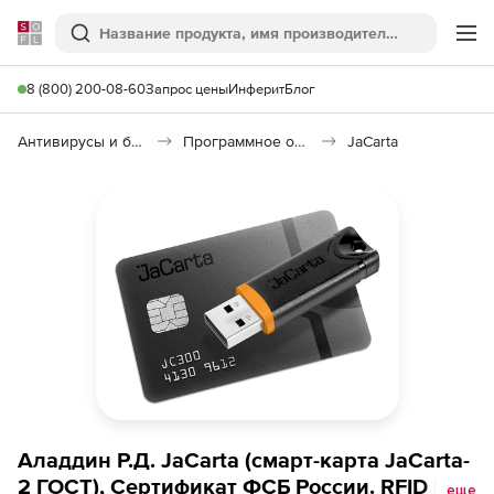
Softline
Поиск
Ме
8 (800) 200-08-60
Запрос цены
Инферит
Блог
Антивирусы и безопасность
Программное обеспечение для контроля доступа
JaCarta
Аладдин Р.Д. JaCarta (смарт-карта JaCarta-
2 ГОСТ), Сертификат ФСБ России. RFID EM-
еще