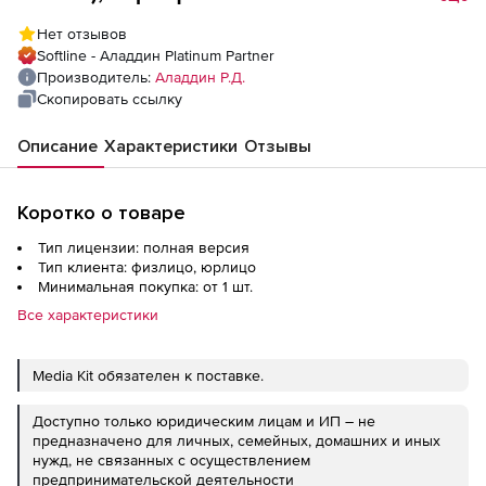
Marine HID. Белый пластик.
Нет отзывов
Кастомизированное изображение. до 1 000
Softline - Аладдин Platinum Partner
шт. (за единицу)
Производитель:
Аладдин Р.Д.
Скопировать ссылку
Описание
Характеристики
Отзывы
Коротко о товаре
Тип лицензии: полная версия
Тип клиента: физлицо, юрлицо
Минимальная покупка: от 1 шт.
Все характеристики
Media Kit обязателен к поставке.
Доступно только юридическим лицам и ИП – не
предназначено для личных, семейных, домашних и иных
нужд, не связанных с осуществлением
предпринимательской деятельности