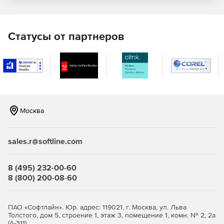
JaCarta PRO – строгая двухфакторная аутентификация
с применением зарубежных криптоалгоритмов в
инфраструктуре для устройств eToken PRO (Java) .
Статусы от партнеров
JaCarta WebPass предсталяет собой USB-токен с «OTP
на борту» для двухфакторной аутентификации
пользователей при доступе к защищенным
информационным ресурсам с использованием
одноразового пароля.
Москва
JaCarta U2F – строгая двухфакторная аутентификация
в популярных онлайн-сервисах без использования
PKI.
sales.r@softline.com
JaCarta LT – средство для хранения цифровых
сертификатов и контейнеров программных СКЗИ.
8 (495) 232-00-60
8 (800) 200-08-60
ПАО «Софтлайн». Юр. адрес: 119021, г. Москва, ул. Льва
Толстого, дом 5, строение 1, этаж 3, помещение 1, комн. № 2, 2а
(А-311)