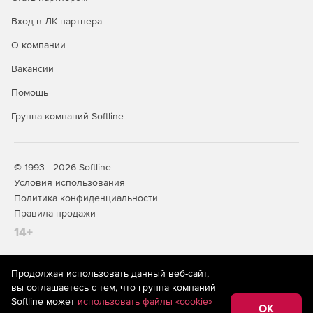
Вход в ЛК партнера
О компании
Вакансии
Помощь
Группа компаний Softline
© 1993—2026 Softline
Условия использования
Политика конфиденциальности
Правила продажи
14+
Продолжая использовать данный веб-сайт,
На информационном ресурсе store.softline.ru применяются
вы соглашаетесь с тем, что группа компаний
рекомендательные технологии
(информационные технологии
Softline может
использовать файлы «cookie»
предоставления информации на основе сбора,
OK