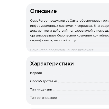
Описание
Семейство продуктов
JaCarta
обеспечивает орг
информационных системах и сервисах. Благодаря
документов и действий пользователей с помощь
организовывает безопасное хранение контейнер
сертификатов, паролей и т. д.
Семейство продуктов JaCarta включает:
JaCarta-2 ГОСТ – средства ЭП нового покол
Характеристики
криптографических алгоритмов ГОСТ Р 34.10-2
Версия
JaCarta SF/ГОСТ – средство контроля отчу
USB-накопитель с объемом памяти 8 Гб, 16 Гб
Способ доставки
Тип лицензии
JaCarta ГОСТ – средства ЭП с поддержкой ро
2001 и ГОСТ Р 34.11-94.
Тип организации
Конечный пользователь
JaCarta PKI – строгая двухфакторная аутент