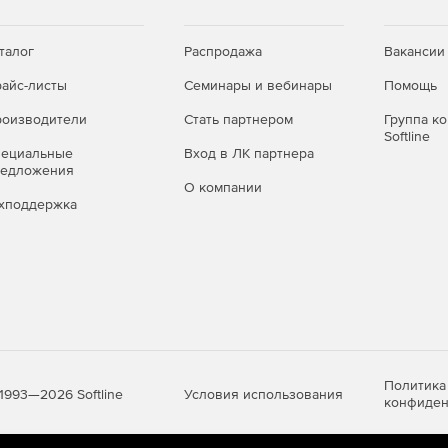
талог
Распродажа
Вакансии
айс-листы
Семинары и вебинары
Помощь
оизводители
Стать партнером
Группа к
Softline
пециальные
Вход в ЛК партнера
редложения
О компании
хподдержка
Политика
Условия использования
1993—2026 Softline
конфиден