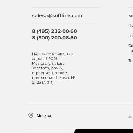
sales.r@softline.com
Ка
Пр
8 (495) 232-00-60
Пр
8 (800) 200-08-60
С
п
ПАО «Софтлайн». Юр.
адрес: 119021, г.
Те
Москва, ул. Льва
Толстого, дом 5,
строение 1, этаж 3,
помещение 1, комн. №
2, 2а (А-311)
Москва
© 