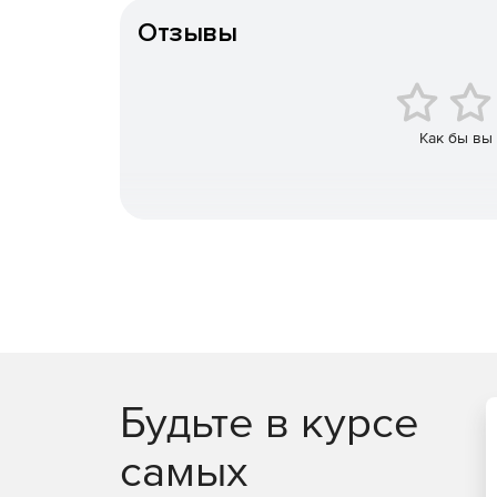
ключей (PKI) на основе зарубежных криптоал
Отзывы
JaCarta PKI/BIO – строгая двух- или трехфа
идентификации по отпечатку пальца.
JaCarta PRO – строгая двухфакторная аутен
Как бы вы
в инфраструктуре для устройств eToken PRO (J
JaCarta WebPass предсталяет собой USB-токе
пользователей при доступе к защищенным 
одноразового пароля.
JaCarta U2F – строгая двухфакторная аутен
использования PKI.
JaCarta LT – средство для хранения цифров
Будьте в курсе
самых