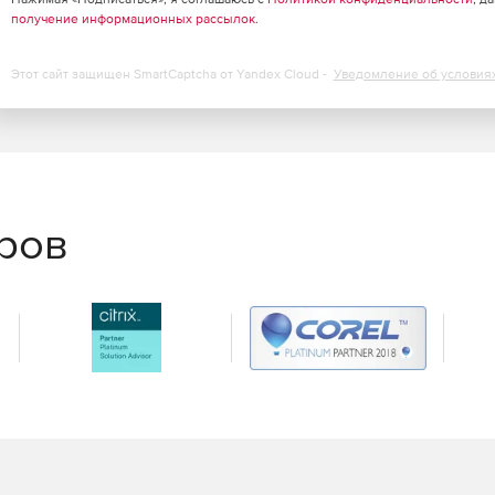
получение информационных рассылок
.
Этот сайт защищен SmartCaptcha от Yandex Cloud -
Уведомление об условия
еров