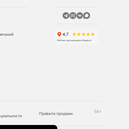
омпаний
14+
Правила продажи
циальности