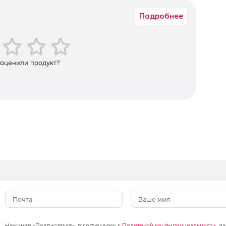
горитмов.
Подробнее
кторная аутентификация с применением биометрической
тификация с применением зарубежных криптоалгоритмов
 оценили продукт?
ava) .
н с «OTP на борту» для двухфакторной аутентификации
информационным ресурсам с использованием
тификация в популярных онлайн-сервисах без
ых сертификатов и контейнеров программных СКЗИ.
Нажимая «Подписаться», я соглашаюсь с
Политикой конфиденциальности
, д