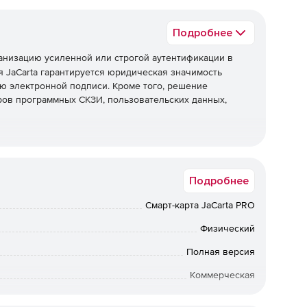
Подробнее
анизацию усиленной или строгой аутентификации в
 JaCarta гарантируется юридическая значимость
ю электронной подписи. Кроме того, решение
ов программных СКЗИ, пользовательских данных,
ения с аппаратной поддержкой новых российских
Подробнее
012 и ГОСТ Р 34.11-2012.
Смарт-карта JaCarta PRO
ждения информации со съемного носителя и защищенный
 и 32 Гб.
Физический
Полная версия
ссийских криптографических алгоритмов ГОСТ Р 34.10-
Коммерческая
Физлицо, Юрлицо
ификация с использованием инфраструктуры открытых