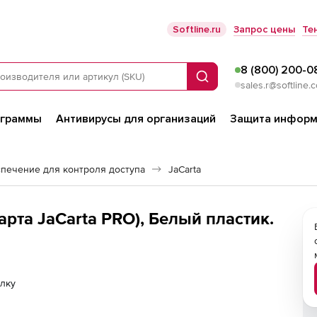
Softline.ru
Запрос цены
Те
8 (800) 200-0
Поиск
sales.r@softline.
ограммы
Антивирусы для организаций
Защита информ
печение для контроля доступа
JaCarta
карта JaCarta PRO), Белый пластик.
лку