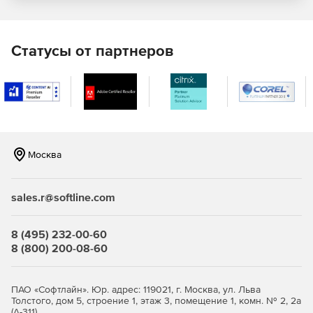
JaCarta PRO – строгая двухфакторная аутентификация
с применением зарубежных криптоалгоритмов в
инфраструктуре для устройств eToken PRO (Java) .
Статусы от партнеров
JaCarta WebPass предсталяет собой USB-токен с «OTP
на борту» для двухфакторной аутентификации
пользователей при доступе к защищенным
информационным ресурсам с использованием
одноразового пароля.
Москва
JaCarta U2F – строгая двухфакторная аутентификация
в популярных онлайн-сервисах без использования
PKI.
sales.r@softline.com
JaCarta LT – средство для хранения цифровых
сертификатов и контейнеров программных СКЗИ.
8 (495) 232-00-60
8 (800) 200-08-60
ПАО «Софтлайн». Юр. адрес: 119021, г. Москва, ул. Льва
Толстого, дом 5, строение 1, этаж 3, помещение 1, комн. № 2, 2а
(А-311)