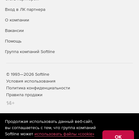
Вход в ЛК партнера
О компании
Вакансии
Помощь
Группа компаний Softline
© 1993—2026 Softline
Условия использования
Политика конфиденциальности
Правила продажи
14+
Продолжая использовать данный веб-сайт,
На информационном ресурсе store.softline.ru применяются
вы соглашаетесь с тем, что группа компаний
рекомендательные технологии
(информационные технологии
Softline может
использовать файлы «cookie»
предоставления информации на основе сбора,
OK