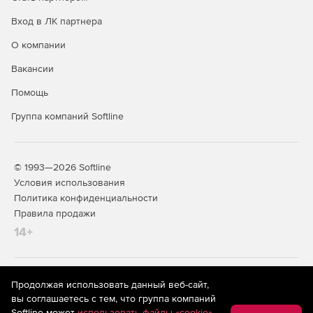
Вход в ЛК партнера
О компании
Вакансии
Помощь
Группа компаний Softline
© 1993—2026 Softline
Условия использования
Политика конфиденциальности
Правила продажи
14+
На информационном ресурсе store.softline.ru применяются
Продолжая использовать данный веб-сайт,
рекомендательные технологии
(информационные технологии
вы соглашаетесь с тем, что группа компаний
предоставления информации на основе сбора,
Softline может
использовать файлы «cookie»