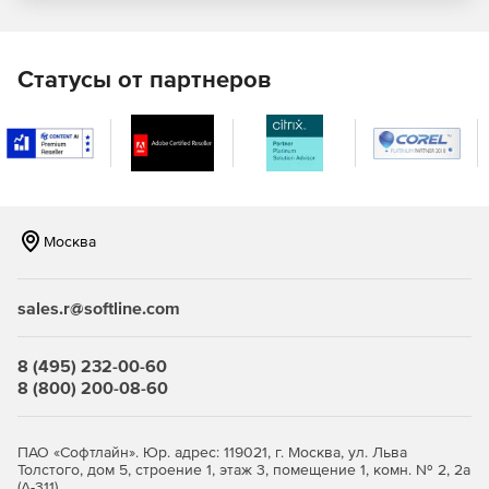
JaCarta PRO – строгая двухфакторная аутентификация
с применением зарубежных криптоалгоритмов в
инфраструктуре для устройств eToken PRO (Java) .
Статусы от партнеров
JaCarta WebPass предсталяет собой USB-токен с «OTP
на борту» для двухфакторной аутентификации
пользователей при доступе к защищенным
информационным ресурсам с использованием
одноразового пароля.
Москва
JaCarta U2F – строгая двухфакторная аутентификация
в популярных онлайн-сервисах без использования
PKI.
sales.r@softline.com
JaCarta LT – средство для хранения цифровых
сертификатов и контейнеров программных СКЗИ.
8 (495) 232-00-60
8 (800) 200-08-60
ПАО «Софтлайн». Юр. адрес: 119021, г. Москва, ул. Льва
Толстого, дом 5, строение 1, этаж 3, помещение 1, комн. № 2, 2а
(А-311)