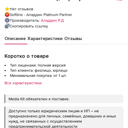
России. Сертификат ФСБ России.
Нет отзывов
Индивидуальная упаковка. до 10 000 шт.
Softline - Аладдин Platinum Partner
(за единицу) (чёрный конверт)
Производитель:
Аладдин Р.Д.
Скопировать ссылку
Описание
Характеристики
Отзывы
Коротко о товаре
Тип лицензии: полная версия
Тип клиента: физлицо, юрлицо
Минимальная покупка: от 1 шт.
Все характеристики
Media Kit обязателен к поставке.
Доступно только юридическим лицам и ИП – не
предназначено для личных, семейных, домашних и иных
нужд, не связанных с осуществлением
предпринимательской деятельности