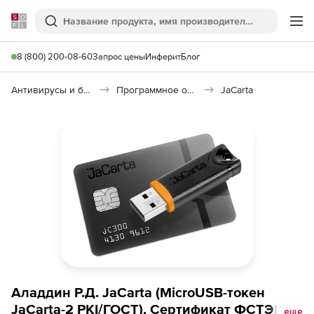
Softline
Поиск
Ме
8 (800) 200-08-60
Запрос цены
Инферит
Блог
Антивирусы и безопасность
Программное обеспечение для контроля доступа
JaCarta
Аладдин Р.Д. JaCarta (MicroUSB-токен
JaCarta-2 PKI/ГОСТ), Сертификат ФСТЭК
еще