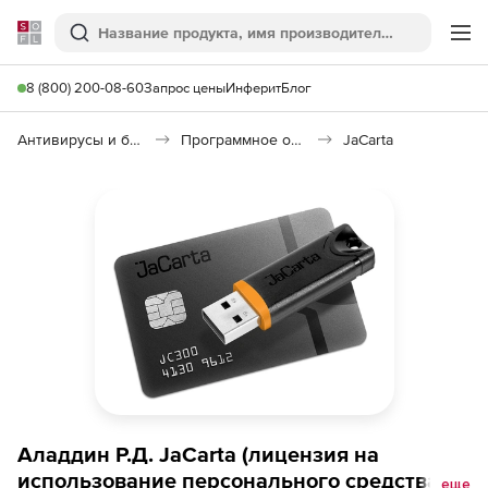
Softline
Поиск
Ме
8 (800) 200-08-60
Запрос цены
Инферит
Блог
Антивирусы и безопасность
Программное обеспечение для контроля доступа
JaCarta
Аладдин Р.Д. JaCarta (лицензия на
использование персонального средства
еще