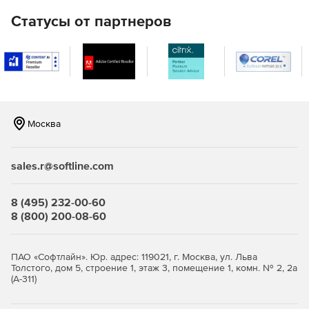
с применением зарубежных криптоалгоритмов в
инфраструктуре для устройств eToken PRO (Java) .
Статусы от партнеров
JaCarta WebPass предсталяет собой USB-токен с «OTP
на борту» для двухфакторной аутентификации
пользователей при доступе к защищенным
информационным ресурсам с использованием
одноразового пароля.
Москва
JaCarta U2F – строгая двухфакторная аутентификация
в популярных онлайн-сервисах без использования
PKI.
sales.r@softline.com
JaCarta LT – средство для хранения цифровых
сертификатов и контейнеров программных СКЗИ.
8 (495) 232-00-60
8 (800) 200-08-60
ПАО «Софтлайн». Юр. адрес: 119021, г. Москва, ул. Льва
Толстого, дом 5, строение 1, этаж 3, помещение 1, комн. № 2, 2а
(А-311)