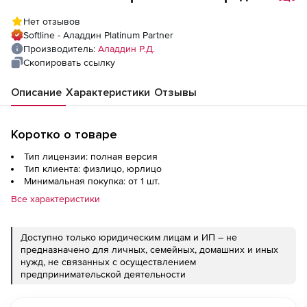
ЭП, Криптотокен ЭП для JaCarta ГОСТ), до
Нет отзывов
10000 лиц. (за лицензию)
Softline - Аладдин Platinum Partner
Производитель:
Аладдин Р.Д.
Скопировать ссылку
Описание
Характеристики
Отзывы
Коротко о товаре
Тип лицензии: полная версия
Тип клиента: физлицо, юрлицо
Минимальная покупка: от 1 шт.
Все характеристики
Доступно только юридическим лицам и ИП – не
предназначено для личных, семейных, домашних и иных
нужд, не связанных с осуществлением
предпринимательской деятельности