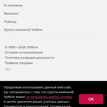
О компании
Вакансии
Помощь
Группа компаний Softline
© 1993—2026 Softline
Условия использования
Политика конфиденциальности
Правила продажи
14+
На информационном ресурсе store.softline.ru применяются
Продолжая использовать данный веб-сайт,
рекомендательные технологии
(информационные технологии
вы соглашаетесь с тем, что группа компаний
предоставления информации на основе сбора,
Softline может
использовать файлы «cookie»
систематизации и анализа сведений, относящихся к
OK
в целях хранения ваших учетных данных,
предпочтениям пользователей сети «Интернет»,
находящихся на территории Российской Федерации)
параметров и предпочтений, оптимизации