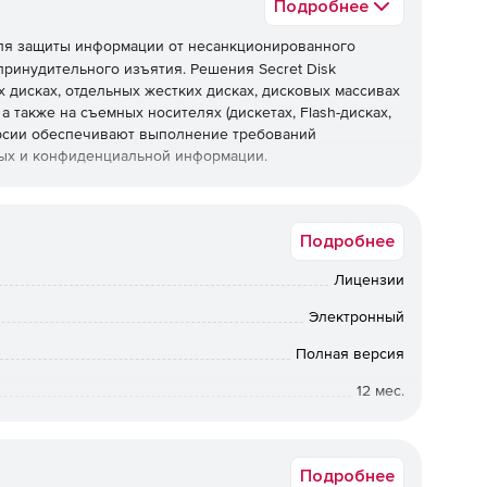
Подробнее
я защиты информации от несанкционированного
принудительного изъятия. Решения Secret Disk
 дисках, отдельных жестких дисках, дисковых массивах
а также на съемных носителях (дискетах, Flash-дисках,
ерсии обеспечивают выполнение требований
ных и конфиденциальной информации.
 защиты информации на персональном компьютере или
о сети.
Подробнее
истема защиты конфиденциальной информации и
Лицензии
ере или ноутбуке с возможностью коллективной
Электронный
Полная версия
12 мес.
Коммерческая
Подробнее