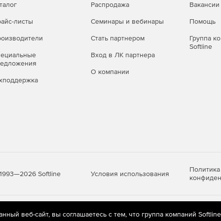
талог
Распродажа
Вакансии
айс-листы
Семинары и вебинары
Помощь
оизводители
Стать партнером
Группа к
Softline
пециальные
Вход в ЛК партнера
редложения
О компании
хподдержка
Политика
Условия использования
1993—2026 Softline
конфиден
яются
рекомендательные технологии
(информационные технологии п
ный веб-сайт, вы соглашаетесь с тем, что группа компаний Softlin
предпочтениям пользователей сети «Интернет», находящихся на те