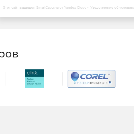
Этот сайт защищен SmartCaptcha от Yandex Cloud -
Уведомление об условия
еров