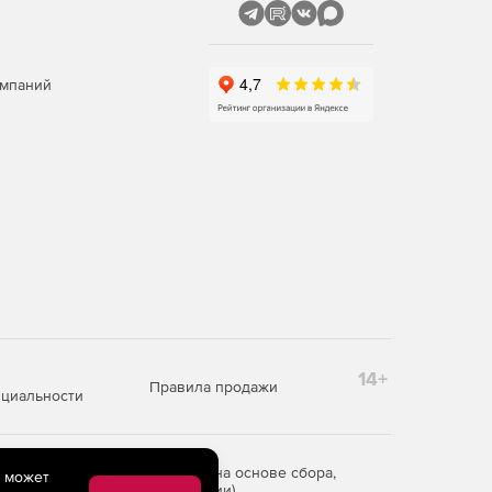
омпаний
14+
Правила продажи
циальности
редоставления информации на основе сбора,
e может
рритории Российской Федерации)