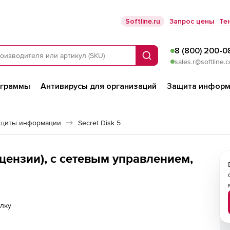
Softline.ru
Запрос цены
Те
8 (800) 200-0
Поиск
sales.r@softline.
ограммы
Антивирусы для организаций
Защита информ
ащиты информации
Secret Disk 5
лицензии), с сетевым управлением,
лку