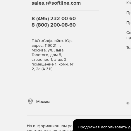
sales.r@softline.com
Ка
Пр
8 (495) 232-00-60
Пр
8 (800) 200-08-60
С
п
ПАО «Софтлайн». Юр.
адрес: 119021, г.
Те
Москва, ул. Льва
Толстого, дом 5,
строение 1, этаж 3,
помещение 1, комн. №
2, 2а (А-311)
Москва
© 
На информационном ресурсе store.softline.ru примен
Продолжая использовать дан
систематизации и анализа сведений, относящихся к 