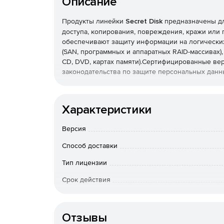
Описание
Продукты линейки
Secret Disk
предназначены дл
доступа, копирования, повреждения, кражи или 
обеспечивают защиту информации на логических
(SAN, программных и аппаратных RAID-массивах), 
CD, DVD, картах памяти).Сертифицированные в
законодательства по защите персональных дан
Secret Disk 5 (коммерческая версия) – система
ноутбуке с возможностью коллективной работы п
Характеристики
Secret Disk 5 (сертифицированная версия) – с
Версия
персональных данных на персональном компьют
работы по сети.
Способ доставки
Тип лицензии
Срок действия
Тип организации
Отзывы