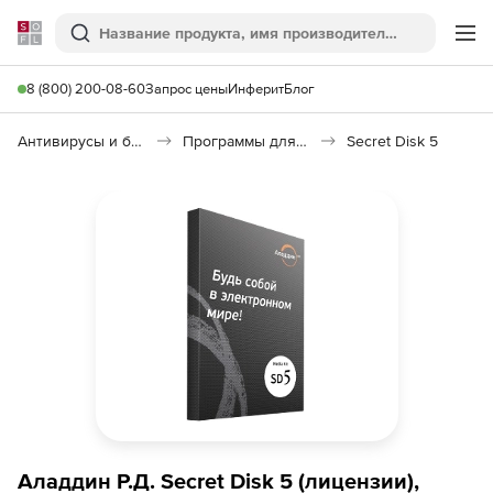
Softline
Поиск
Ме
8 (800) 200-08-60
Запрос цены
Инферит
Блог
Антивирусы и безопасность
Программы для защиты информации
Secret Disk 5
Аладдин Р.Д. Secret Disk 5 (лицензии),