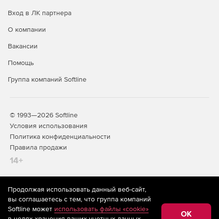
Вход в ЛК партнера
О компании
Вакансии
Помощь
Группа компаний Softline
© 1993—2026 Softline
Условия использования
Политика конфиденциальности
Правила продажи
14+
Продолжая использовать данный веб-сайт,
На информационном ресурсе store.softline.ru применяются
вы соглашаетесь с тем, что группа компаний
рекомендательные технологии
(информационные технологии
Softline может
использовать файлы «cookie»
предоставления информации на основе сбора,
OK
в целях хранения ваших учетных данных,
систематизации и анализа сведений, относящихся к