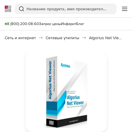
Softline
Поиск
Ме
8 (800) 200-08-60
Запрос цены
Инферит
Блог
Сеть и интернет
Сетевые утилиты
Algorius Net Viewer