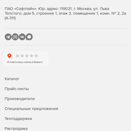
ПАО «Софтлайн». Юр. адрес: 119021, г. Москва, ул. Льва
Учет портов и интерфейсов.
Толстого, дом 5, строение 1, этаж 3, помещение 1, комн. № 2, 2а
(А-311)
Экспорт и импорт документов Visio.
Администрирование и мониторинг
Контекстное меню устройств, включающее
инструменты администрирования.
Менеджер паролей для автоматизированной
авторизации в различных службах и приложениях.
Каталог
Инструмент Trace route для отображения маршрутов.
Прайс-листы
Производители
Автоматизированное выполнение внешних команд.
Специальные предложения
Сканирование сетевых портов.
Техподдержка
Браузер SNMP MIB – инструмент, позволяющий
Распродажа
просматривать структуру MIB-файлов и текущие