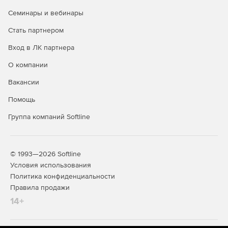
значения объектов в MIB для указанных устройств.
Семинары и вебинары
Утилита Wake on lan для удаленного включения
Стать партнером
компьютеров через Интернет.
Вход в ЛК партнера
Мастер опроса устройств, осуществляющий
О компании
мониторинг сети с использованием протоколов ICMP,
UDP, TCP, SNMP, WMI, ARP, DNS, NETBIOS, HTTP(s),
Вакансии
FTP(s) и внешних утилит.
Помощь
Информирование об общем уровне серьезности
Группа компаний Softline
событий.
Оповещения о нештатных ситуациях по электронной
почте, через SMS-сообщения, Skype или с
© 1993—2026 Softline
использованием внешних утилит.
Условия использования
Политика конфиденциальности
Создание отчетов по каждому событию, ведение
Правила продажи
журналов.
14+
Возможность задания диапазона критических
значений.