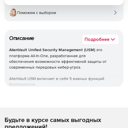
Поможем с выбором
Описание
Подробнее
AlienVault Unified Security Management (USM)
это
платформа All-In-One, разработанная для
обеспечения возможности эффективной защиты от
современных передовых кибер-угроз.
AlienVault USM включает в себя 5 важных функций
безопасности:
Поиск активов
Поиск всех активов в сети до совершения вредоносных
действий
Будьте в курсе самых выгодных
Активное сетевое сканирование
предложений!