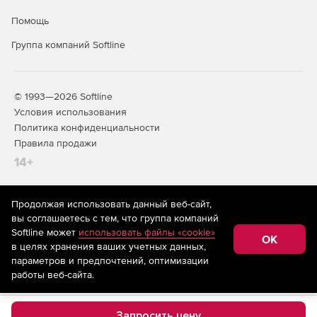
Помощь
Группа компаний Softline
© 1993—2026 Softline
Условия использования
Политика конфиденциальности
Правила продажи
14+
Продолжая использовать данный веб-сайт,
На информационном ресурсе store.softline.ru применяются
вы соглашаетесь с тем, что группа компаний
рекомендательные технологии
(информационные технологии
Softline может
использовать файлы «cookie»
предоставления информации на основе сбора,
OK
в целях хранения ваших учетных данных,
систематизации и анализа сведений, относящихся к
предпочтениям пользователей сети «Интернет»,
параметров и предпочтений, оптимизации
находящихся на территории Российской Федерации)
работы веб-сайта.
Запросить цену