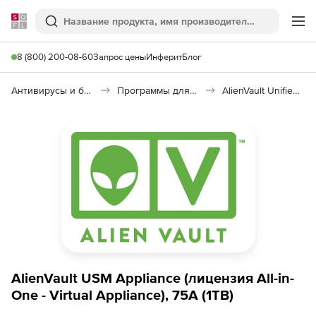
Softline
Поиск
Ме
8 (800) 200-08-60
Запрос цены
Инферит
Блог
Антивирусы и безопасность
Программы для защиты информации
AlienVault Unified Security Management
AlienVault USM Appliance (лицензия All-in-
One - Virtual Appliance), 75A (1TB)