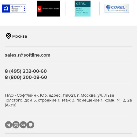
Непрерывный мониторинг уязвимостей
SIEM
Корреляция и анализ данных о событиях безопасности в
сети
Москва
Log Management
sales.r@softline.com
Корреляция событий
8 (495) 232-00-60
Реагирование на инциденты
8 (800) 200-08-60
Отчетность и оповещение
ПАО «Софтлайн». Юр. адрес: 119021, г. Москва, ул. Льва
Обнаружение угроз
Толстого, дом 5, строение 1, этаж 3, помещение 1, комн. № 2, 2а
(А-311)
Обнаружение вредоносного трафика в сети
Сетевая IDS (Network-based IDS)
Локальная IDS(Host-based IDS)