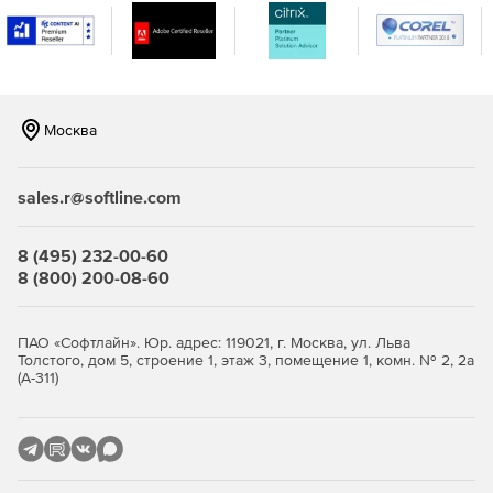
Непрерывный мониторинг уязвимостей
SIEM
Корреляция и анализ данных о событиях безопасности в
сети
Москва
Log Management
sales.r@softline.com
Корреляция событий
8 (495) 232-00-60
Реагирование на инциденты
8 (800) 200-08-60
Отчетность и оповещение
ПАО «Софтлайн». Юр. адрес: 119021, г. Москва, ул. Льва
Обнаружение угроз
Толстого, дом 5, строение 1, этаж 3, помещение 1, комн. № 2, 2а
(А-311)
Обнаружение вредоносного трафика в сети
Сетевая IDS (Network-based IDS)
Локальная IDS(Host-based IDS)