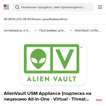
Softline
Поиск
Ме
8 (800) 200-08-60
Запрос цены
Инферит
Блог
Антивирусы и безопасность
Программы для защиты информации
AlienVault Unified Security Management
AlienVault USM Appliance (подписка на
лицензию All-in-One - Virtual - Threat
еще
Intelligence Subscription), 150A (1TB)