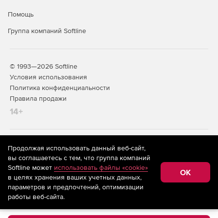
Помощь
Группа компаний Softline
© 1993—2026 Softline
Условия использования
Политика конфиденциальности
Правила продажи
14+
На информационном ресурсе store.softline.ru применяются
Продолжая использовать данный веб-сайт,
рекомендательные технологии
(информационные технологии
вы соглашаетесь с тем, что группа компаний
предоставления информации на основе сбора,
Softline может
использовать файлы «cookie»
систематизации и анализа сведений, относящихся к
OK
в целях хранения ваших учетных данных,
предпочтениям пользователей сети «Интернет»,
находящихся на территории Российской Федерации)
параметров и предпочтений, оптимизации
работы веб-сайта.