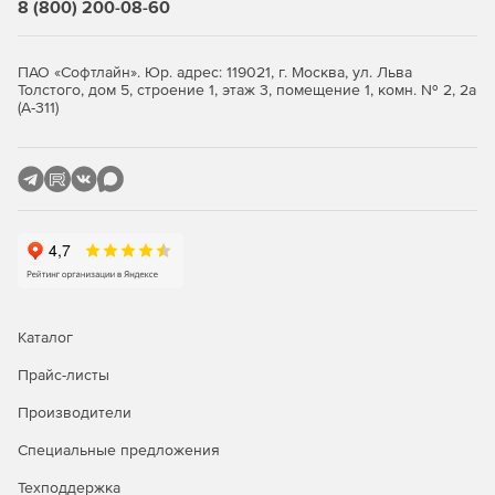
8 (800) 200-08-60
расписанию. Когда в «Лаборатории Касперского»
обнаруживаются новые, высокоопасные вирусы,
SecurityPlus запускает автоматическое обновление
ПАО «Софтлайн». Юр. адрес: 119021, г. Москва, ул. Льва
антивирусных баз.
Толстого, дом 5, строение 1, этаж 3, помещение 1, комн. № 2, 2а
(А-311)
Универсальный контроль.
Система идентифицирует
зараженные файловые вложения в текстовом и
HTML-формате и предлагает пользователю
заблокировать, вылечить, удалить, отправить в
карантин эти данные или выполнить фильтрацию при
помощи модуля Content Filter.
Ведение журналов.
SecurityPlus for MDaemon
включает в себя административный журнал,
регистрирующий тип, время и местоположение
Каталог
найденных вирусов.
Прайс-листы
Производители
Специальные предложения
Техподдержка