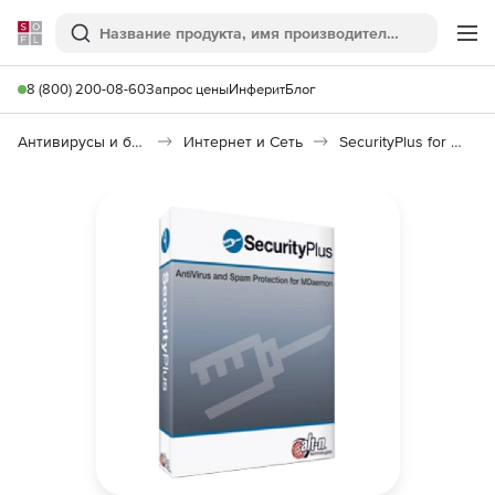
Softline
Поиск
Ме
8 (800) 200-08-60
Запрос цены
Инферит
Блог
Антивирусы и безопасность
Интернет и Сеть
SecurityPlus for MDaemon