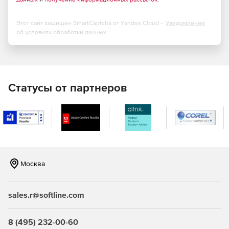
Технология Inline Email Antivirus Protection.
SecurityPlus построчно сканирует электронные письма
во время каждого SMTP-сеанса, эффективно блокируя
Этот сайт защищен SmartCaptcha от Yandex Cloud -
Уведомление
вредоносное ПО на входе в сеть. Когда зараженное
об условиях обработки данных
сообщение обнаруживается программой, она
запрещает принимать это письмо и любое его
вложение.
Технология Zero Hour Virus Outbreak
обеспечивает
Статусы от партнеров
защиту от спама, вирусов и шпионских программ,
используя метод сравнительного анализа почтовых
сообщений. Модуль включает в себя компоненты
защиты от спама в реальном времени и обнаружения
угроз нулевого дня.
Технология Recurrent Pattern Detection.
Позволяет
Москва
извлекать и анализировать шаблоны для
определения потенциально опасных объектов для
электронной почты.
sales.r@softline.com
Оповещение о срочных обновлениях.
Предоставляет дополнительные антивирусные
8 (495) 232-00-60
определения помимо регулярных обновлений по