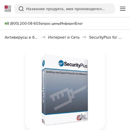
Softline
Поиск
Ме
8 (800) 200-08-60
Запрос цены
Инферит
Блог
Антивирусы и безопасность
Интернет и Сеть
SecurityPlus for MDaemon