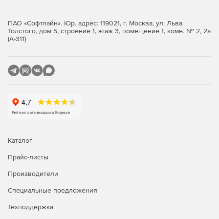
расписанию. Когда в «Лаборатории Касперского»
обнаруживаются новые, высокоопасные вирусы,
SecurityPlus запускает автоматическое обновление
ПАО «Софтлайн». Юр. адрес: 119021, г. Москва, ул. Льва
антивирусных баз.
Толстого, дом 5, строение 1, этаж 3, помещение 1, комн. № 2, 2а
(А-311)
Универсальный контроль.
Система идентифицирует
зараженные файловые вложения в текстовом и
HTML-формате и предлагает пользователю
заблокировать, вылечить, удалить, отправить в
карантин эти данные или выполнить фильтрацию при
помощи модуля Content Filter.
Ведение журналов.
SecurityPlus for MDaemon
включает в себя административный журнал,
регистрирующий тип, время и местоположение
Каталог
найденных вирусов.
Прайс-листы
Производители
Специальные предложения
Техподдержка