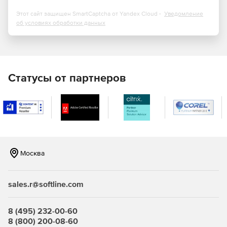
SecurityPlus построчно сканирует электронные письма
во время каждого SMTP-сеанса, эффективно блокируя
Этот сайт защищен SmartCaptcha от Yandex Cloud -
Уведомление
вредоносное ПО на входе в сеть. Когда зараженное
об условиях обработки данных
сообщение обнаруживается программой, она
запрещает принимать это письмо и любое его
вложение.
Технология Zero Hour Virus Outbreak
обеспечивает
Статусы от партнеров
защиту от спама, вирусов и шпионских программ,
используя метод сравнительного анализа почтовых
сообщений. Модуль включает в себя компоненты
защиты от спама в реальном времени и обнаружения
угроз нулевого дня.
Технология Recurrent Pattern Detection.
Позволяет
Москва
извлекать и анализировать шаблоны для
определения потенциально опасных объектов для
электронной почты.
sales.r@softline.com
Оповещение о срочных обновлениях.
Предоставляет дополнительные антивирусные
8 (495) 232-00-60
определения помимо регулярных обновлений по
8 (800) 200-08-60