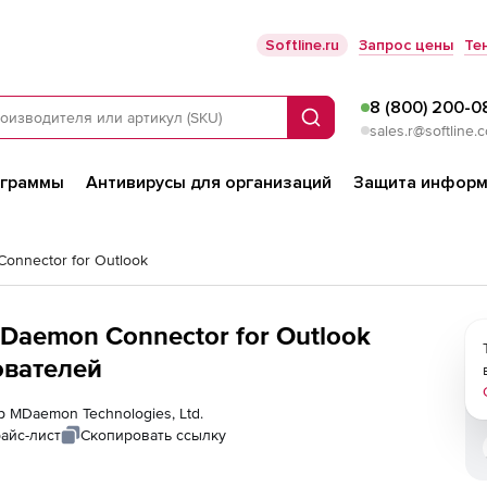
Softline.ru
Запрос цены
Те
8 (800) 200-0
Поиск
sales.r@softline.
ограммы
Антивирусы для организаций
Защита информ
onnector for Outlook
MDaemon Connector for Outlook
зователей
р MDaemon Technologies, Ltd.
айс-лист
Скопировать ссылку