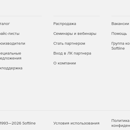
талог
Распродажа
Вакансии
айс-листы
Семинары и вебинары
Помощь
оизводители
Стать партнером
Группа к
Softline
пециальные
Вход в ЛК партнера
редложения
О компании
хподдержка
Политика
Условия использования
1993—2026 Softline
конфиден