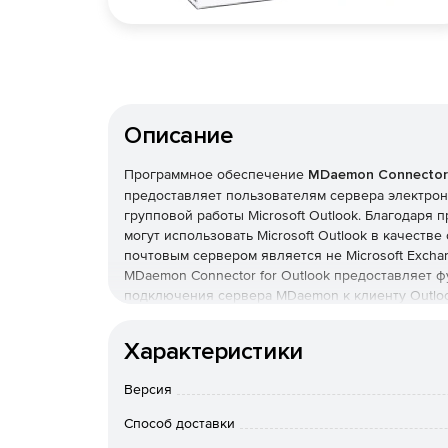
Описание
Программное обеспечение
MDaemon Connector 
предоставляет пользователям сервера электро
групповой работы Microsoft Outlook. Благодаря
могут использовать Microsoft Outlook в качестве
почтовым сервером является не Microsoft Excha
MDaemon Connector for Outlook предоставляет ф
подключения сервера MDaemon к клиенту Outloo
привычной среде с почтовыми ящиками, календа
рассылок и заметками.
Характеристики
Интеграция Outlook и MDaemon
Версия
MDaemon Connector for Outlook гарантирует не
Способ доставки
организаций и компаний средних размеров. Пе