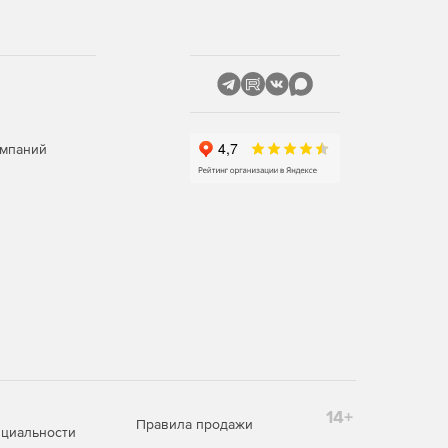
омпаний
14+
Правила продажи
циальности