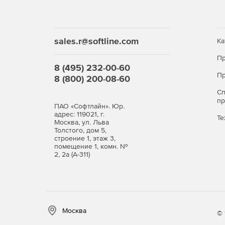
sales.r@softline.com
Ка
Пр
8 (495) 232-00-60
Пр
8 (800) 200-08-60
С
п
ПАО «Софтлайн». Юр.
адрес: 119021, г.
Те
Москва, ул. Льва
Толстого, дом 5,
строение 1, этаж 3,
помещение 1, комн. №
2, 2а (А-311)
Москва
© 