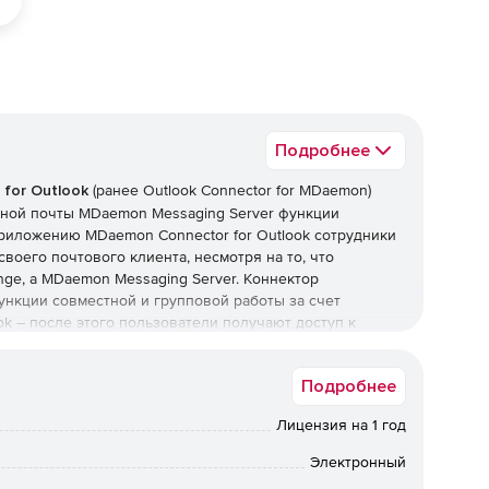
Подробнее
for Outlook
(ранее Outlook Connector for MDaemon)
нной почты MDaemon Messaging Server функции
 приложению MDaemon Connector for Outlook сотрудники
 своего почтового клиента, несмотря на то, что
nge, а MDaemon Messaging Server. Коннектор
ункции совместной и групповой работы за счет
k – после этого пользователи получают доступ к
рями, адресными книгами, задачами, списками
Подробнее
Лицензия на 1 год
прерывное взаимодействие сотрудников небольших
Электронный
реданную с помощью Outlook Connector информацию