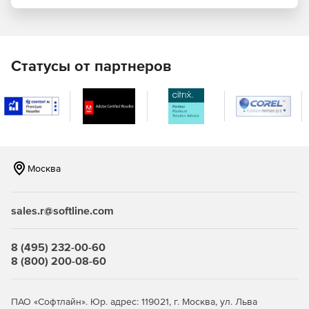
ними рисков простоев и нарушения безопасности.
Возможность полностью контролировать соблюдение
IT-политик.
Статусы от партнеров
MDaemon ActiveSync обеспечивает высочайший уровень
интеграции с новейшими мобильными устройствами,
включая iPhone/iPad, BlackBerry 10, Android и Windows
Mobile/Windows Phone, и является доступным для
большинства мобильных платформ. Решение позволяет
минимизировать объем данных, передаваемых по
мобильной сети.
Москва
sales.r@softline.com
8 (495) 232-00-60
8 (800) 200-08-60
ПАО «Софтлайн». Юр. адрес: 119021, г. Москва, ул. Льва