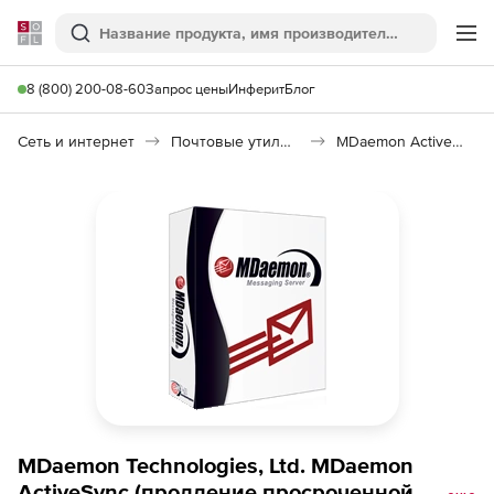
Softline
Поиск
Ме
8 (800) 200-08-60
Запрос цены
Инферит
Блог
Сеть и интернет
Почтовые утилиты
MDaemon ActiveSync
MDaemon Technologies, Ltd. MDaemon
ActiveSync (продление просроченной