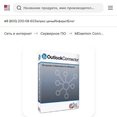
Softline
Поиск
Ме
8 (800) 200-08-60
Запрос цены
Инферит
Блог
Сеть и интернет
Серверное ПО
MDaemon Connector for Outlook