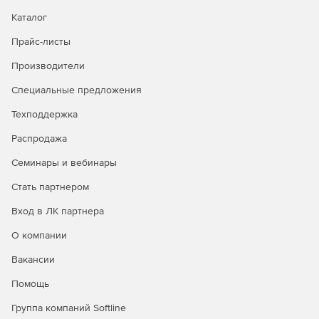
Простое сопровождение.
Добавление
Каталог
пользователей в индивидуальном или пакетном
Прайс-листы
режиме, автоматическое добавление пользователей
Outlook при первичной загрузке, актуализация
Производители
списков контактов, по умолчанию создание простых
точек входа для начинающих, предоставление
Специальные предложения
дополнительных опций настройки для опытных
пользователей.
Техподдержка
Распродажа
Ассистент-автоответчик.
Инструмент Out-of-Office
Assistant помогает быстро создавать и активировать
Семинары и вебинары
сообщения-автоответы на случай отсутствия
пользователя в офисе.
Стать партнером
Вход в ЛК партнера
Настройка прав доступа.
Контроль того, кто может
просматривать, добавлять, удалять и изменять
О компании
информацию в почте. Права доступа можно
применять к основным папкам и субпапкам.
Вакансии
Помощь
Дополнительные настройки.
Outlook Connector
поддерживает SSL, TLS и SMTP-аутентификацию для
Группа компаний Softline
организации защищенной почтовой коммуникации.