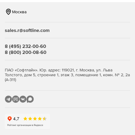
изучать новые правила групповой работы.
Совместный доступ к календарям позволяет
Москва
просматривать, добавлять, изменять и удалять
встречи или другие календари.
sales.r@softline.com
Поддержка функций Outlook.
Приложение Outlook
Connector является совместимым с популярными
возможностями Outlook, включая группировку
8 (495) 232-00-60
сообщений. Дополнения и изменения, сделанные в
8 (800) 200-08-60
Outlook, автоматически синхронизируются в реальном
времени на сервере. Поддерживаются функции
подтверждения доставки и немедленной отправки
ПАО «Софтлайн». Юр. адрес: 119021, г. Москва, ул. Льва
писем.
Толстого, дом 5, строение 1, этаж 3, помещение 1, комн. № 2, 2а
(А-311)
Совместная работа корпоративного класса.
Небольшие и средние по размеру организации
получают функционал по совместной работе уровня
крупных организаций – без необходимости создавать
большой IT-отдел. Коннектор Outlook Connector
удобен в установке, настройке и сопровождении,
используя стандартные в индустрии протоколы SMTP
и IMAP.