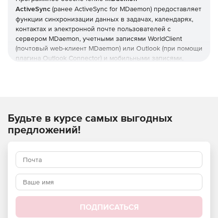
ActiveSync
(ранее ActiveSync for MDaemon) предоставляет
функции синхронизации данных в задачах, календарях,
контактах и электронной почте пользователей с
сервером MDaemon, учетными записями WorldClient
(почтовый web-клиент MDaemon) или Outlook (при помощи
плагина Outlook Connector) и мобильными записями,
оснащенными ActiveSync. Инструмент MDaemon
ActiveSync устанавливается вместе с сервером MDaemon
Messaging Server, но лицензируется раздельно.
Другие возможности продукта MDaemon ActiveSync
Будьте в курсе самых выгодных
включают в себя настройку политик для доступа
устройств, удаленное стирание данных, автоматическое
предложений!
обнаружение устройств, синхронизацию множества
папок, глобальный поиск адресов, зашифрованные
передачи по протоколу SSL, создание белых и черных
списков устройств, отключение от неактивных устройств
и контроль использования протоколов для устройств.
Преимущества MDaemon ActiveSync
:
ПОДПИСАТЬСЯ
Отсутствие необходимости в установке и