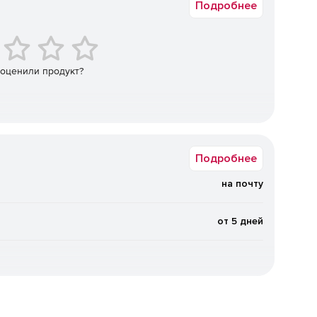
юдение IT-политик.
Подробнее
 уровень интеграции с новейшими мобильными
0, Android и Windows Mobile/Windows Phone, и является
м. Решение позволяет минимизировать объем данных,
 оценили продукт?
Подробнее
на почту
от 5 дней