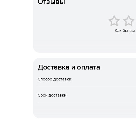
Отзывы
Возможность полностью контролировать собл
MDaemon ActiveSync обеспечивает высочайший
устройствами, включая iPhone/iPad, BlackBerry 1
доступным для большинства мобильных платфор
Как бы вы
передаваемых по мобильной сети.
Доставка и оплата
Способ доставки:
Срок доставки: