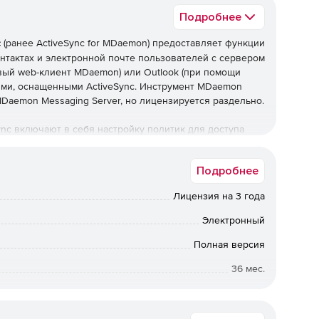
Подробнее
c
(ранее ActiveSync for MDaemon) предоставляет функции
онтактах и электронной почте пользователей с сервером
вый web-клиент MDaemon) или Outlook (при помощи
сями, оснащенными ActiveSync. Инструмент MDaemon
MDaemon Messaging Server, но лицензируется раздельно.
nc включают в себя настройку политик для доступа
тическое обнаружение устройств, синхронизацию
ашифрованные передачи по протоколу SSL, создание
Подробнее
от неактивных устройств и контроль использования
Лицензия на 3 года
Электронный
опровождении промежуточного сервера.
Полная версия
36 мес.
ойством и сервером, позволяющее избегать передач
ых с ними рисков простоев и нарушения безопасности.
Коммерческая