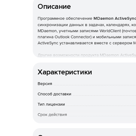
Описание
Программное обеспечение
MDaemon ActiveSyn
синхронизации данных в задачах, календарях, к
MDaemon, учетными записями WorldClient (почто
плагина Outlook Connector) и мобильными запи
ActiveSync устанавливается вместе с сервером 
Другие возможности продукта MDaemon ActiveSy
устройств, удаленное стирание данных, автома
множества папок, глобальный поиск адресов, з
Характеристики
белых и черных списков устройств, отключение 
протоколов для устройств.
Версия
Преимущества MDaemon ActiveSync
:
Способ доставки
Отсутствие необходимости в установке и с
Тип лицензии
Срок действия
Прямое подключение между мобильным устр
информации через стороннюю сеть и связанн
Тип организации