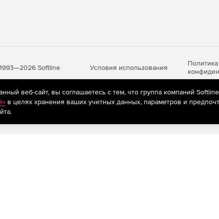
Политика
Условия использования
1993—2026 Softline
конфиден
ный веб-сайт, вы соглашаетесь с тем, что группа компаний Softlin
e»
в целях хранения ваших учетных данных, параметров и предпочт
яются
рекомендательные технологии
(информационные технологии п
йта.
предпочтениям пользователей сети «Интернет», находящихся на те