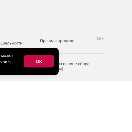
14+
Правила продажи
циальности
e может
OK
ений,
редоставления информации на основе сбора,
рритории Российской Федерации)