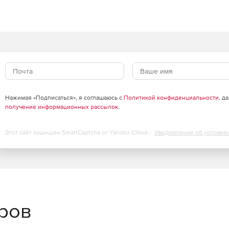
Нажимая «Подписаться», я соглашаюсь с
Политикой конфиденциальности
, д
получение информационных рассылок
.
Этот сайт защищен SmartCaptcha от Yandex Cloud -
Уведомление об условия
еров