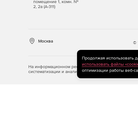
помещение 1, комн. №
2, 2а (А-311)
Москва
© 
Продолжая использовать дан
использовать файлы «cooki
На информационном ресурсе store.softline.ru примен
оптимизации работы веб-са
систематизации и анализа сведений, относящихся к 