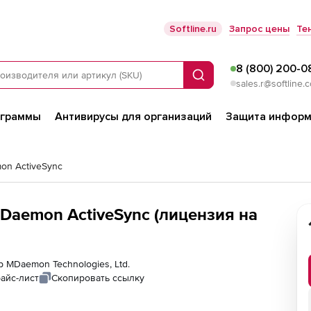
Softline.ru
Запрос цены
Те
8 (800) 200-0
Поиск
sales.r@softline.
ограммы
Антивирусы для организаций
Защита информ
n ActiveSync
MDaemon ActiveSync (лицензия на
р MDaemon Technologies, Ltd.
айс-лист
Скопировать ссылку