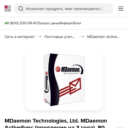
Softline
Поиск
Ме
8 (800) 200-08-60
Запрос цены
Инферит
Блог
Сеть и интернет
Почтовые утилиты
MDaemon ActiveSync
MDaemon Technologies, Ltd. MDaemon
ActiveSync (продление на 3 года), 80