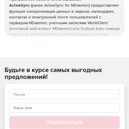
ActiveSync
(ранее ActiveSync for MDaemon) предоставляет
функции синхронизации данных в задачах, календарях,
контактах и электронной почте пользователей с
сервером MDaemon, учетными записями WorldClient
(почтовый web-клиент MDaemon) или Outlook (при помощи
плагина Outlook Connector) и мобильными записями,
оснащенными ActiveSync. Инструмент MDaemon
ActiveSync устанавливается вместе с сервером MDaemon
Messaging Server, но лицензируется раздельно.
Другие возможности продукта MDaemon ActiveSync
Будьте в курсе самых выгодных
включают в себя настройку политик для доступа
устройств, удаленное стирание данных, автоматическое
предложений!
обнаружение устройств, синхронизацию множества
папок, глобальный поиск адресов, зашифрованные
передачи по протоколу SSL, создание белых и черных
списков устройств, отключение от неактивных устройств
и контроль использования протоколов для устройств.
Преимущества MDaemon ActiveSync
:
ПОДПИСАТЬСЯ
Отсутствие необходимости в установке и