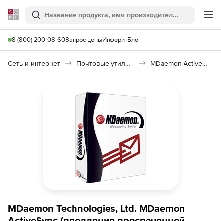
Softline
Поиск
Ме
8 (800) 200-08-60
Запрос цены
Инферит
Блог
Сеть и интернет
Почтовые утилиты
MDaemon ActiveSync
MDaemon Technologies, Ltd. MDaemon
ActiveSync (продление просроченной