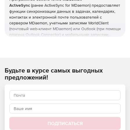
ActiveSync
(ранее ActiveSync for MDaemon) предоставляет
функции синхронизации данных в задачах, календарях,
контактах и электронной почте пользователей с
сервером MDaemon, учетными записями WorldClient
(почтовый web-клиент MDaemon) или Outlook (при помощи
плагина Outlook Connector) и мобильными записями,
оснащенными ActiveSync. Инструмент MDaemon
ActiveSync устанавливается вместе с сервером MDaemon
Messaging Server, но лицензируется раздельно.
Другие возможности продукта MDaemon ActiveSync
Будьте в курсе самых выгодных
включают в себя настройку политик для доступа
устройств, удаленное стирание данных, автоматическое
предложений!
обнаружение устройств, синхронизацию множества
папок, глобальный поиск адресов, зашифрованные
передачи по протоколу SSL, создание белых и черных
списков устройств, отключение от неактивных устройств
и контроль использования протоколов для устройств.
Преимущества MDaemon ActiveSync
:
ПОДПИСАТЬСЯ
Отсутствие необходимости в установке и