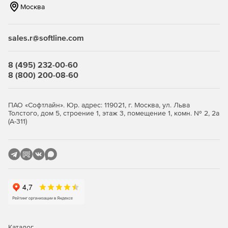
Москва
Работа с внешними DLL-библиотеками.
Создание иерархических моделей с возможностью
sales.r@softline.com
ограничения доступа.
8 (495) 232-00-60
Онлайн-руководство пользователя.
8 (800) 200-08-60
Поддержка импорта и экспорта файлов в форматах
.txt, .csv, .m, .wav, .mat.
ПАО «Софтлайн». Юр. адрес: 119021, г. Москва, ул. Льва
Толстого, дом 5, строение 1, этаж 3, помещение 1, комн. № 2, 2а
Встроенный интерпретатор Си.
(А-311)
Каталог