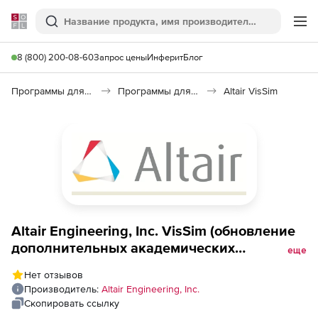
Softline
Поиск
Ме
8 (800) 200-08-60
Запрос цены
Инферит
Блог
Программы для образования и науки
Программы для научных расчетов
Altair VisSim
Altair Engineering, Inc. VisSim (обновление
дополнительных академических
еще
лицензий), VisSim/OptimizePRO
Нет отзывов
Производитель:
Altair Engineering, Inc.
Скопировать ссылку