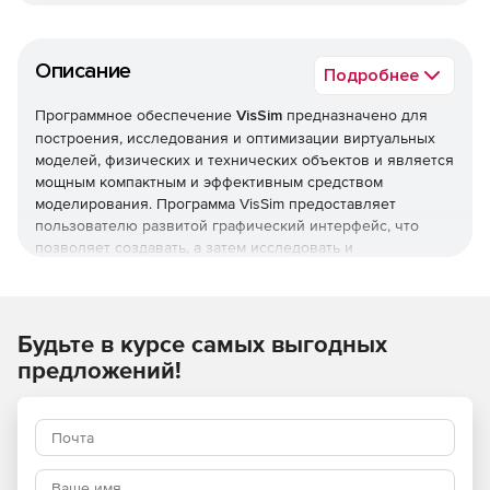
Описание
Подробнее
Программное обеспечение
VisSim
предназначено для
построения, исследования и оптимизации виртуальных
моделей, физических и технических объектов и является
мощным компактным и эффективным средством
моделирования. Программа VisSim предоставляет
пользователю развитой графический интерфейс, что
позволяет создавать, а затем исследовать и
оптимизировать модели систем широкого диапазона
сложности.
При описании и последующем построении модели в
Будьте в курсе самых выгодных
среде VisSim нет необходимости записывать и решать
предложений!
дифференциальные уравнения, программа это сделает
сама по предложенной ей исследователем структуре
системы и параметрам ее элементов. Результаты
решения выводятся в наглядной графической форме,
поэтому программой могут пользоваться те, кто не имеет
глубоких познаний в математике и программировании.