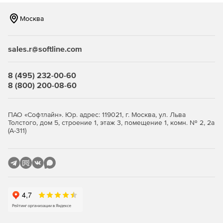
Сжатие резервных копий
Москва
Инкрементальные резервные копии
sales.r@softline.com
Восстановление клонированием
Размещение второй копии во внешней сети
8 (495) 232-00-60
8 (800) 200-08-60
Консоль для управления всеми установками в
локальной сети
ПАО «Софтлайн». Юр. адрес: 119021, г. Москва, ул. Льва
Шифрование AES для внешних копий
Толстого, дом 5, строение 1, этаж 3, помещение 1, комн. № 2, 2а
(А-311)
Восстановление отдельных файлов
Восстановление копий на другой хост
Проверка работоспособности стратегии резервного
копирования в «песочнице»
Максимальная редакция лицензии включает