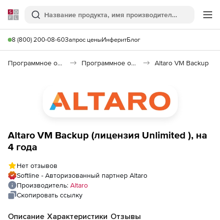
Softline
Поиск
Ме
8 (800) 200-08-60
Запрос цены
Инферит
Блог
Программное обеспечение для работы с файлами и дисками
Программное обеспечение для резервного копирования
Altaro VM Backup
Altaro VM Backup (лицензия Unlimited ), на
4 года
Нет отзывов
Softline - Авторизованный партнер Altaro
Производитель:
Altaro
Скопировать ссылку
Описание
Характеристики
Отзывы