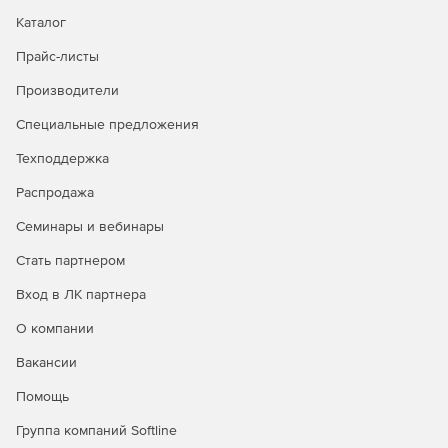
возможности Стандартной, а также:
Каталог
Неограниченное количество виртуальных машин на
Прайс-листы
хост
Производители
Шифрование AES для внешних и локальных копий
Специальные предложения
Поддержка MS Hyper-V Cluster (CSV) и VMware vCenter
Техподдержка
Восстановление отдельных объектов Exchange
Распродажа
Семинары и вебинары
Редакция Максимальная Плюс включает возможности
Максимальной, а также:
Стать партнером
Облачная панель управления
Вход в ЛК партнера
О компании
Резервное копирование в MS Azure
Вакансии
Помощь
Группа компаний Softline