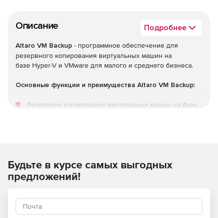
Описание
Подробнее
Altaro VM Backup
- программное обеспечение для
резервного копирования виртуальных машин на
базе Hyper-V и VMware для малого и среднего бизнеса.
Основные функции и преимущества Altaro VM Backup:
Резервное копирование виртуальных машин на базе
Hyper-V и VMware
Поддержка MS Hyper-V Cluster (CSV) и VMware vCenter
Локальные и внешние хранилища, а также поддержка
Будьте в курсе самых выгодных
MS Azure
предложений!
Облачная панель управления
Лучшая дедупликация среди конкурентов