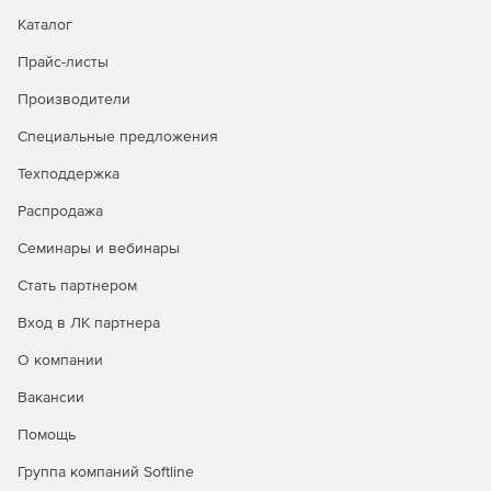
возможности Стандартной, а также:
Каталог
Неограниченное количество виртуальных машин на
Прайс-листы
хост
Производители
Шифрование AES для внешних и локальных копий
Специальные предложения
Поддержка MS Hyper-V Cluster (CSV) и VMware vCenter
Техподдержка
Восстановление отдельных объектов Exchange
Распродажа
Семинары и вебинары
Редакция Максимальная Плюс включает возможности
Максимальной, а также:
Стать партнером
Облачная панель управления
Вход в ЛК партнера
О компании
Резервное копирование в MS Azure
Вакансии
Помощь
Группа компаний Softline