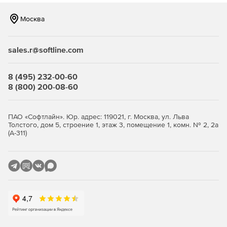
Сжатие резервных копий
Москва
Инкрементальные резервные копии
sales.r@softline.com
Восстановление клонированием
Размещение второй копии во внешней сети
8 (495) 232-00-60
8 (800) 200-08-60
Консоль для управления всеми установками в
локальной сети
ПАО «Софтлайн». Юр. адрес: 119021, г. Москва, ул. Льва
Шифрование AES для внешних копий
Толстого, дом 5, строение 1, этаж 3, помещение 1, комн. № 2, 2а
(А-311)
Восстановление отдельных файлов
Восстановление копий на другой хост
Проверка работоспособности стратегии резервного
копирования в «песочнице»
Максимальная редакция лицензии включает