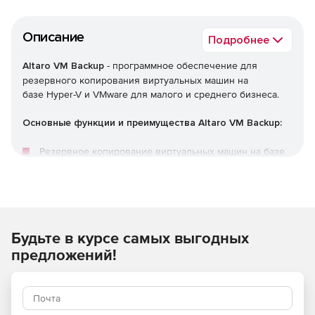
Описание
Подробнее
Altaro VM Backup
- программное обеспечение для
резервного копирования виртуальных машин на
базе Hyper-V и VMware для малого и среднего бизнеса.
Основные функции и преимущества Altaro VM Backup:
Резервное копирование виртуальных машин на базе
Hyper-V и VMware
Поддержка MS Hyper-V Cluster (CSV) и VMware vCenter
Локальные и внешние хранилища, а также поддержка
Будьте в курсе самых выгодных
MS Azure
предложений!
Облачная панель управления
Лучшая дедупликация среди конкурентов