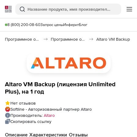
Softline
Поиск
Ме
8 (800) 200-08-60
Запрос цены
Инферит
Блог
Программное обеспечение для работы с файлами и дисками
Программное обеспечение для резервного копирования
Altaro VM Backup
Altaro VM Backup (лицензия Unlimited
Plus), на 1 год
Нет отзывов
Softline - Авторизованный партнер Altaro
Производитель:
Altaro
Скопировать ссылку
Описание
Характеристики
Отзывы