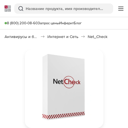
Softline
Поиск
Ме
8 (800) 200-08-60
Запрос цены
Инферит
Блог
Антивирусы и безопасность
Интернет и Сеть
Net_Check