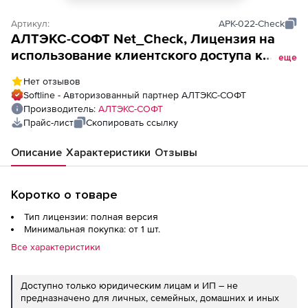
Артикул:
APK-022-Check
АЛТЭКС-СОФТ Net_Check, Лицензия на
использование клиентского доступа к
еще
программе централизованной настройки и
Нет отзывов
контроля Net_Check для
Softline - Авторизованный партнер АЛТЭКС-СОФТ
сертифицированных продуктов Microsoft
Производитель:
АЛТЭКС-СОФТ
(подключение к серверу, «CAL_ Check»
Прайс-лист
Скопировать ссылку
v.2.2.),
Описание
Характеристики
Отзывы
Коротко о товаре
Тип лицензии: полная версия
Минимальная покупка: от 1 шт.
Все характеристики
Доступно только юридическим лицам и ИП – не
предназначено для личных, семейных, домашних и иных