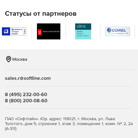
контроль сертифицированных версий программных
продуктов Microsoft;
Статусы от партнеров
контроль и установка сертифицированных
обновлений безопасности;
фиксация и контроль исполняемых файлов и
библиотек;
настройка параметров безопасности в соответствие с
Москва
сертифицированными конфигурациями;
формирование отчетов о соответствии
sales.r@softline.com
контролируемых ЭВМ требованиям к
функционированию сертифицированных версий
8 (495) 232-00-60
программ.
8 (800) 200-08-60
ПАО «Софтлайн». Юр. адрес: 119021, г. Москва, ул. Льва
Толстого, дом 5, строение 1, этаж 3, помещение 1, комн. № 2, 2а
(А-311)