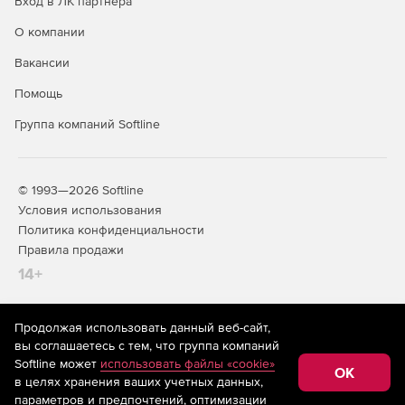
Вход в ЛК партнера
О компании
Вакансии
Помощь
Группа компаний Softline
© 1993—2026 Softline
Условия использования
Политика конфиденциальности
Правила продажи
14+
Продолжая использовать данный веб-сайт,
На информационном ресурсе store.softline.ru применяются
вы соглашаетесь с тем, что группа компаний
рекомендательные технологии
(информационные технологии
Softline может
использовать файлы «cookie»
предоставления информации на основе сбора,
OK
в целях хранения ваших учетных данных,
систематизации и анализа сведений, относящихся к
предпочтениям пользователей сети «Интернет»,
параметров и предпочтений, оптимизации